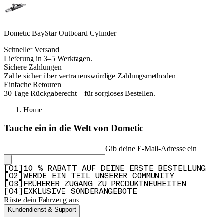
Dometic BayStar Outboard Cylinder
Schneller Versand
Lieferung in 3–5 Werktagen.
Sichere Zahlungen
Zahle sicher über vertrauenswürdige Zahlungsmethoden.
Einfache Retouren
30 Tage Rückgaberecht – für sorgloses Bestellen.
Home
Tauche ein in die Welt von Dometic
Gib deine E-Mail-Adresse ein
[
0
1
]
10 % RABATT AUF DEINE ERSTE BESTELLUNG
[
0
2
]
WERDE EIN TEIL UNSERER COMMUNITY
[
0
3
]
FRÜHERER ZUGANG ZU PRODUKTNEUHEITEN
[
0
4
]
EXKLUSIVE SONDERANGEBOTE
Rüste dein Fahrzeug aus
Kundendienst & Support