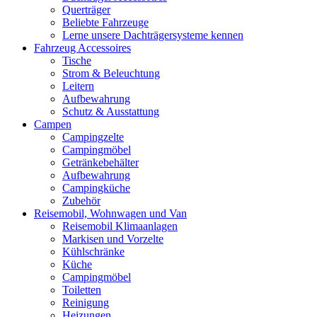
Querträger
Beliebte Fahrzeuge
Lerne unsere Dachträgersysteme kennen
Fahrzeug Accessoires
Tische
Strom & Beleuchtung
Leitern
Aufbewahrung
Schutz & Ausstattung
Campen
Campingzelte
Campingmöbel
Getränkebehälter
Aufbewahrung
Campingküche
Zubehör
Reisemobil, Wohnwagen und Van
Reisemobil Klimaanlagen
Markisen und Vorzelte
Kühlschränke
Küche
Campingmöbel
Toiletten
Reinigung
Heizungen