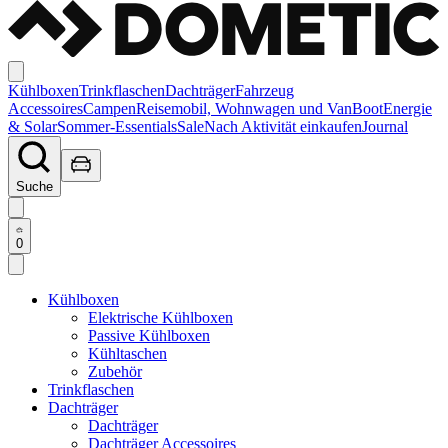
Kühlboxen
Trinkflaschen
Dachträger
Fahrzeug
Accessoires
Campen
Reisemobil, Wohnwagen und Van
Boot
Energie
& Solar
Sommer-Essentials
Sale
Nach Aktivität einkaufen
Journal
Suche
0
Kühlboxen
Elektrische Kühlboxen
Passive Kühlboxen
Kühltaschen
Zubehör
Trinkflaschen
Dachträger
Dachträger
Dachträger Accessoires