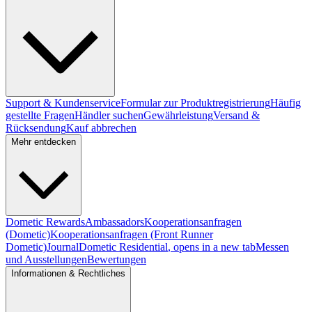
Support & Kundenservice
Formular zur Produktregistrierung
Häufig
gestellte Fragen
Händler suchen
Gewährleistung
Versand &
Rücksendung
Kauf abbrechen
Mehr entdecken
Dometic Rewards
Ambassadors
Kooperationsanfragen
(Dometic)
Kooperationsanfragen (Front Runner
Dometic)
Journal
Dometic Residential
, opens in a new tab
Messen
und Ausstellungen
Bewertungen
Informationen & Rechtliches