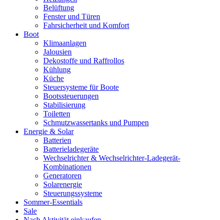
Belüftung
Fenster und Türen
Fahrsicherheit und Komfort
Boot
Klimaanlagen
Jalousien
Dekostoffe und Raffrollos
Kühlung
Küche
Steuersysteme für Boote
Bootssteuerungen
Stabilisierung
Toiletten
Schmutzwassertanks und Pumpen
Energie & Solar
Batterien
Batterieladegeräte
Wechselrichter & Wechselrichter-Ladegerät-
Kombinationen
Generatoren
Solarenergie
Steuerungssysteme
Sommer-Essentials
Sale
Nach Aktivität einkaufen