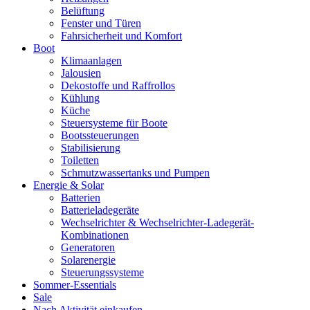
Belüftung
Fenster und Türen
Fahrsicherheit und Komfort
Boot
Klimaanlagen
Jalousien
Dekostoffe und Raffrollos
Kühlung
Küche
Steuersysteme für Boote
Bootssteuerungen
Stabilisierung
Toiletten
Schmutzwassertanks und Pumpen
Energie & Solar
Batterien
Batterieladegeräte
Wechselrichter & Wechselrichter-Ladegerät-
Kombinationen
Generatoren
Solarenergie
Steuerungssysteme
Sommer-Essentials
Sale
Nach Aktivität einkaufen