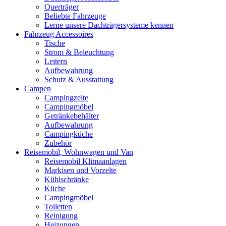
Querträger
Beliebte Fahrzeuge
Lerne unsere Dachträgersysteme kennen
Fahrzeug Accessoires
Tische
Strom & Beleuchtung
Leitern
Aufbewahrung
Schutz & Ausstattung
Campen
Campingzelte
Campingmöbel
Getränkebehälter
Aufbewahrung
Campingküche
Zubehör
Reisemobil, Wohnwagen und Van
Reisemobil Klimaanlagen
Markisen und Vorzelte
Kühlschränke
Küche
Campingmöbel
Toiletten
Reinigung
Heizungen