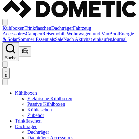
Kühlboxen
Trinkflaschen
Dachträger
Fahrzeug
Accessoires
Campen
Reisemobil, Wohnwagen und Van
Boot
Energie
& Solar
Sommer-Essentials
Sale
Nach Aktivität einkaufen
Journal
Suche
0
Kühlboxen
Elektrische Kühlboxen
Passive Kühlboxen
Kühltaschen
Zubehör
Trinkflaschen
Dachträger
Dachträger
Dachträger Accessoires