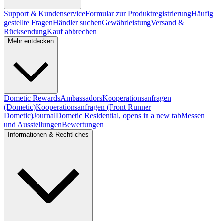
Support & Kundenservice
Formular zur Produktregistrierung
Häufig
gestellte Fragen
Händler suchen
Gewährleistung
Versand &
Rücksendung
Kauf abbrechen
Mehr entdecken
Dometic Rewards
Ambassadors
Kooperationsanfragen
(Dometic)
Kooperationsanfragen (Front Runner
Dometic)
Journal
Dometic Residential
, opens in a new tab
Messen
und Ausstellungen
Bewertungen
Informationen & Rechtliches