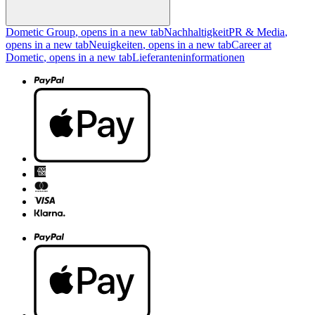
Dometic Group
, opens in a new tab
Nachhaltigkeit
PR & Media
,
opens in a new tab
Neuigkeiten
, opens in a new tab
Career at
Dometic
, opens in a new tab
Lieferanteninformationen