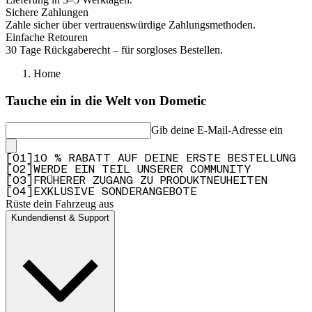
Sichere Zahlungen
Zahle sicher über vertrauenswürdige Zahlungsmethoden.
Einfache Retouren
30 Tage Rückgaberecht – für sorgloses Bestellen.
Home
Tauche ein in die Welt von Dometic
Gib deine E-Mail-Adresse ein
[
0
1
]
10 % RABATT AUF DEINE ERSTE BESTELLUNG
[
0
2
]
WERDE EIN TEIL UNSERER COMMUNITY
[
0
3
]
FRÜHERER ZUGANG ZU PRODUKTNEUHEITEN
[
0
4
]
EXKLUSIVE SONDERANGEBOTE
Rüste dein Fahrzeug aus
Kundendienst & Support