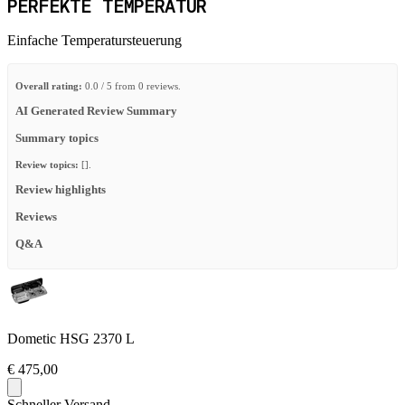
PERFEKTE TEMPERATUR
Einfache Temperatursteuerung
Overall rating:
0.0 / 5 from 0 reviews.
AI Generated Review Summary
Summary topics
Review topics:
[].
Review highlights
Reviews
Q&A
Dometic HSG 2370 L
€ 475,00
Schneller Versand