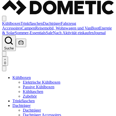
Kühlboxen
Trinkflaschen
Dachträger
Fahrzeug
Accessoires
Campen
Reisemobil, Wohnwagen und Van
Boot
Energie
& Solar
Sommer-Essentials
Sale
Nach Aktivität einkaufen
Journal
Suche
0
Kühlboxen
Elektrische Kühlboxen
Passive Kühlboxen
Kühltaschen
Zubehör
Trinkflaschen
Dachträger
Dachträger
Dachträger Accessoires