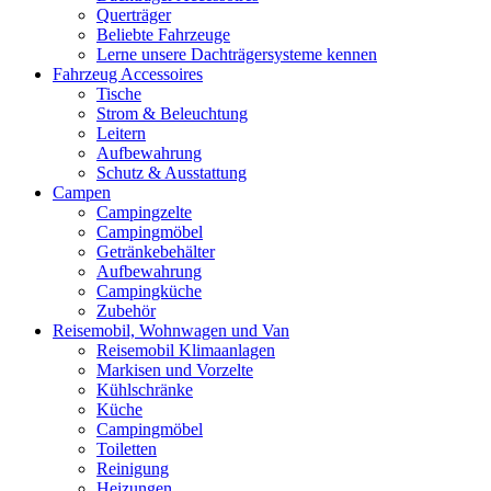
Querträger
Beliebte Fahrzeuge
Lerne unsere Dachträgersysteme kennen
Fahrzeug Accessoires
Tische
Strom & Beleuchtung
Leitern
Aufbewahrung
Schutz & Ausstattung
Campen
Campingzelte
Campingmöbel
Getränkebehälter
Aufbewahrung
Campingküche
Zubehör
Reisemobil, Wohnwagen und Van
Reisemobil Klimaanlagen
Markisen und Vorzelte
Kühlschränke
Küche
Campingmöbel
Toiletten
Reinigung
Heizungen