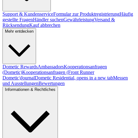
Support & Kundenservice
Formular zur Produktregistrierung
Häufig
gestellte Fragen
Händler suchen
Gewährleistung
Versand &
Rücksendung
Kauf abbrechen
Mehr entdecken
Dometic Rewards
Ambassadors
Kooperationsanfragen
(Dometic)
Kooperationsanfragen (Front Runner
Dometic)
Journal
Dometic Residential
, opens in a new tab
Messen
und Ausstellungen
Bewertungen
Informationen & Rechtliches