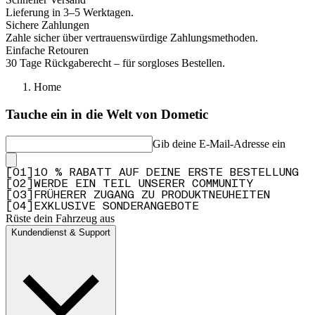
Lieferung in 3–5 Werktagen.
Sichere Zahlungen
Zahle sicher über vertrauenswürdige Zahlungsmethoden.
Einfache Retouren
30 Tage Rückgaberecht – für sorgloses Bestellen.
Home
Tauche ein in die Welt von Dometic
Gib deine E-Mail-Adresse ein
[
0
1
]
10 % RABATT AUF DEINE ERSTE BESTELLUNG
[
0
2
]
WERDE EIN TEIL UNSERER COMMUNITY
[
0
3
]
FRÜHERER ZUGANG ZU PRODUKTNEUHEITEN
[
0
4
]
EXKLUSIVE SONDERANGEBOTE
Rüste dein Fahrzeug aus
Kundendienst & Support