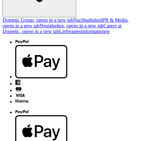
Dometic Group
, opens in a new tab
Nachhaltigkeit
PR & Media
,
opens in a new tab
Neuigkeiten
, opens in a new tab
Career at
Dometic
, opens in a new tab
Lieferanteninformationen