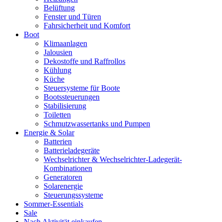
Belüftung
Fenster und Türen
Fahrsicherheit und Komfort
Boot
Klimaanlagen
Jalousien
Dekostoffe und Raffrollos
Kühlung
Küche
Steuersysteme für Boote
Bootssteuerungen
Stabilisierung
Toiletten
Schmutzwassertanks und Pumpen
Energie & Solar
Batterien
Batterieladegeräte
Wechselrichter & Wechselrichter-Ladegerät-
Kombinationen
Generatoren
Solarenergie
Steuerungssysteme
Sommer-Essentials
Sale
Nach Aktivität einkaufen