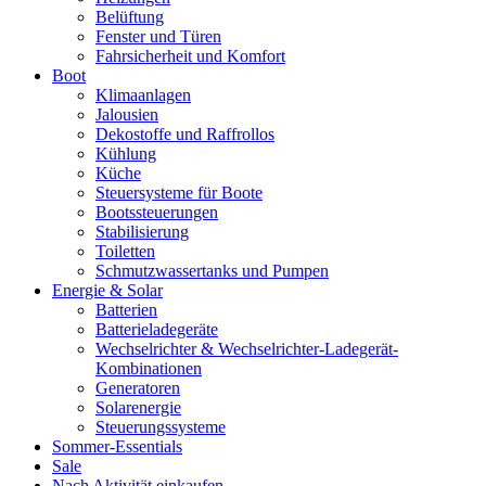
Belüftung
Fenster und Türen
Fahrsicherheit und Komfort
Boot
Klimaanlagen
Jalousien
Dekostoffe und Raffrollos
Kühlung
Küche
Steuersysteme für Boote
Bootssteuerungen
Stabilisierung
Toiletten
Schmutzwassertanks und Pumpen
Energie & Solar
Batterien
Batterieladegeräte
Wechselrichter & Wechselrichter-Ladegerät-
Kombinationen
Generatoren
Solarenergie
Steuerungssysteme
Sommer-Essentials
Sale
Nach Aktivität einkaufen