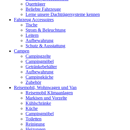
Querträger
Beliebte Fahrzeuge
Lerne unsere Dachträgersysteme kennen
Fahrzeug Accessoires
Tische
Strom & Beleuchtung
Leitern
Aufbewahrung
Schutz & Ausstattung
Campen
Campingzelte
Campingmöbel
Getränkebehälter
Aufbewahrung
Campingküche
Zubehör
Reisemobil, Wohnwagen und Van
Reisemobil Klimaanlagen
Markisen und Vorzelte
Kühlschränke
Küche
Campingmöbel
Toiletten
Reinigung
Heizungen