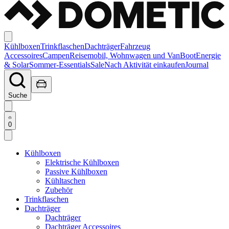
Kühlboxen
Trinkflaschen
Dachträger
Fahrzeug
Accessoires
Campen
Reisemobil, Wohnwagen und Van
Boot
Energie
& Solar
Sommer-Essentials
Sale
Nach Aktivität einkaufen
Journal
Suche
0
Kühlboxen
Elektrische Kühlboxen
Passive Kühlboxen
Kühltaschen
Zubehör
Trinkflaschen
Dachträger
Dachträger
Dachträger Accessoires