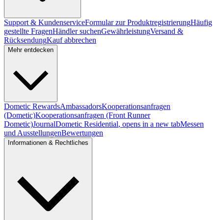
Support & Kundenservice
Formular zur Produktregistrierung
Häufig
gestellte Fragen
Händler suchen
Gewährleistung
Versand &
Rücksendung
Kauf abbrechen
Mehr entdecken
Dometic Rewards
Ambassadors
Kooperationsanfragen
(Dometic)
Kooperationsanfragen (Front Runner
Dometic)
Journal
Dometic Residential
, opens in a new tab
Messen
und Ausstellungen
Bewertungen
Informationen & Rechtliches