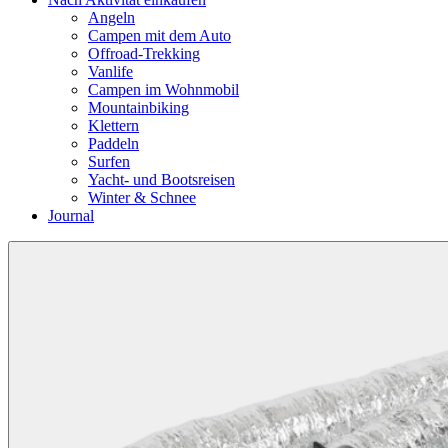
Angeln
Campen mit dem Auto
Offroad-Trekking
Vanlife
Campen im Wohnmobil
Mountainbiking
Klettern
Paddeln
Surfen
Yacht- und Bootsreisen
Winter & Schnee
Journal