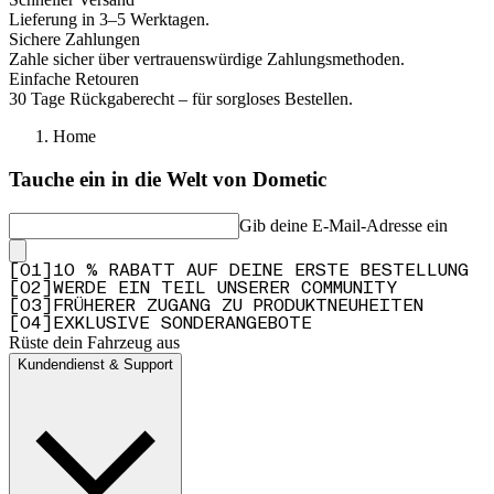
Lieferung in 3–5 Werktagen.
Sichere Zahlungen
Zahle sicher über vertrauenswürdige Zahlungsmethoden.
Einfache Retouren
30 Tage Rückgaberecht – für sorgloses Bestellen.
Home
Tauche ein in die Welt von Dometic
Gib deine E-Mail-Adresse ein
[
0
1
]
10 % RABATT AUF DEINE ERSTE BESTELLUNG
[
0
2
]
WERDE EIN TEIL UNSERER COMMUNITY
[
0
3
]
FRÜHERER ZUGANG ZU PRODUKTNEUHEITEN
[
0
4
]
EXKLUSIVE SONDERANGEBOTE
Rüste dein Fahrzeug aus
Kundendienst & Support