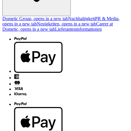
Dometic Group
, opens in a new tab
Nachhaltigkeit
PR & Media
,
opens in a new tab
Neuigkeiten
, opens in a new tab
Career at
Dometic
, opens in a new tab
Lieferanteninformationen