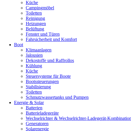
Küche
Campingmöbel
Toiletten
Reinigung
Heizungen
Belüftung
Fenster und Türen
Fahrsicherheit und Komfort
Boot
Klimaanlagen
Jalousien
Dekostoffe und Raffrollos
Kühlung
Küche
Steuersysteme für Boote
Bootssteuerungen
Stabilisierung
Toiletten
Schmutzwassertanks und Pumpen
Energie & Solar
Batterien
Batterieladegeräte
Wechselrichter & Wechselrichter-Ladegerät-Kombinatio
Generatoren
Solarenergie