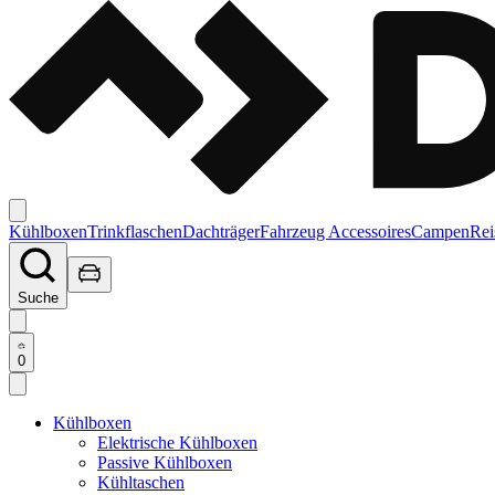
Kühlboxen
Trinkflaschen
Dachträger
Fahrzeug Accessoires
Campen
Rei
Suche
0
Kühlboxen
Elektrische Kühlboxen
Passive Kühlboxen
Kühltaschen