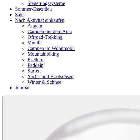
Steuerungssysteme
Sommer-Essentials
Sale
Nach Aktivität einkaufen
Angeln
Campen mit dem Auto
Offroad-Trekking
Vanlife
Campen im Wohnmobil
Mountainbiking
Klettern
Paddeln
Surfen
Yacht- und Bootsreisen
Winter & Schnee
Journal