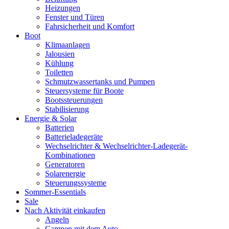
Heizungen
Fenster und Türen
Fahrsicherheit und Komfort
Boot
Klimaanlagen
Jalousien
Kühlung
Toiletten
Schmutzwassertanks und Pumpen
Steuersysteme für Boote
Bootssteuerungen
Stabilisierung
Energie & Solar
Batterien
Batterieladegeräte
Wechselrichter & Wechselrichter-Ladegerät-
Kombinationen
Generatoren
Solarenergie
Steuerungssysteme
Sommer-Essentials
Sale
Nach Aktivität einkaufen
Angeln
Campen mit dem Auto