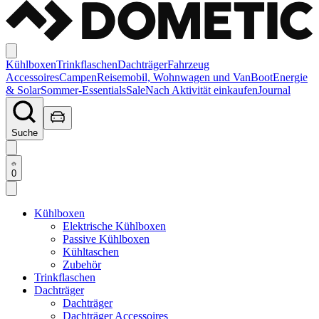
Kühlboxen
Trinkflaschen
Dachträger
Fahrzeug
Accessoires
Campen
Reisemobil, Wohnwagen und Van
Boot
Energie
& Solar
Sommer-Essentials
Sale
Nach Aktivität einkaufen
Journal
Suche
0
Kühlboxen
Elektrische Kühlboxen
Passive Kühlboxen
Kühltaschen
Zubehör
Trinkflaschen
Dachträger
Dachträger
Dachträger Accessoires