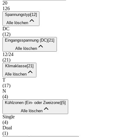
20
126
Spannungstyp
[
12
]
Alle löschen
DC
(
12
)
Eingangsspannung (DC)
[
21
]
Alle löschen
12/24
(
21
)
Klimaklasse
[
21
]
Alle löschen
T
(
17
)
N
(
4
)
Kühlzonen (Ein- oder Zweizone)
[
5
]
Alle löschen
Single
(
4
)
Dual
(
1
)