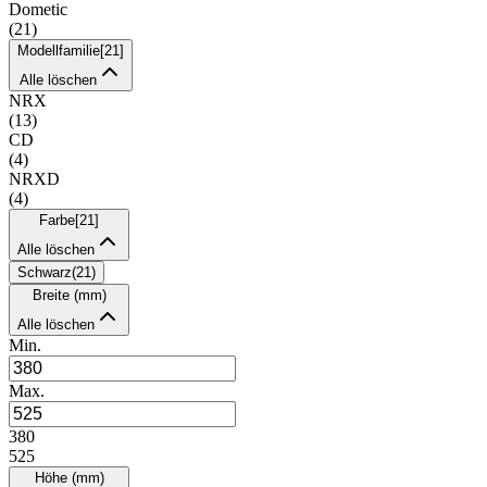
Dometic
(
21
)
Modellfamilie
[
21
]
Alle löschen
NRX
(
13
)
CD
(
4
)
NRXD
(
4
)
Farbe
[
21
]
Alle löschen
Schwarz
(
21
)
Breite (mm)
Alle löschen
Min.
Max.
380
525
Höhe (mm)