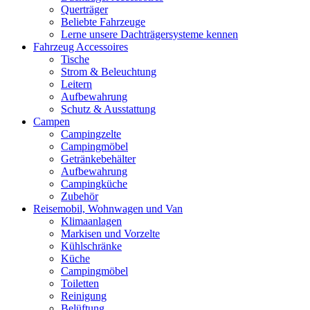
Querträger
Beliebte Fahrzeuge
Lerne unsere Dachträgersysteme kennen
Fahrzeug Accessoires
Tische
Strom & Beleuchtung
Leitern
Aufbewahrung
Schutz & Ausstattung
Campen
Campingzelte
Campingmöbel
Getränkebehälter
Aufbewahrung
Campingküche
Zubehör
Reisemobil, Wohnwagen und Van
Klimaanlagen
Markisen und Vorzelte
Kühlschränke
Küche
Campingmöbel
Toiletten
Reinigung
Belüftung