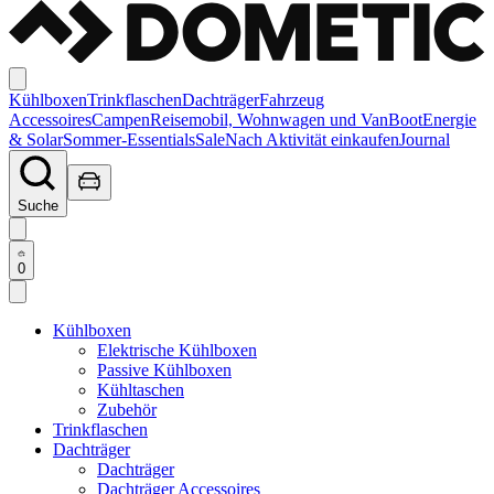
Kühlboxen
Trinkflaschen
Dachträger
Fahrzeug
Accessoires
Campen
Reisemobil, Wohnwagen und Van
Boot
Energie
& Solar
Sommer-Essentials
Sale
Nach Aktivität einkaufen
Journal
Suche
0
Kühlboxen
Elektrische Kühlboxen
Passive Kühlboxen
Kühltaschen
Zubehör
Trinkflaschen
Dachträger
Dachträger
Dachträger Accessoires