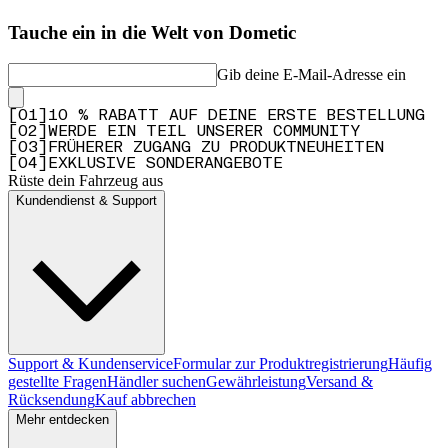
Tauche ein in die Welt von Dometic
Gib deine E-Mail-Adresse ein
[
0
1
]
10 % RABATT AUF DEINE ERSTE BESTELLUNG
[
0
2
]
WERDE EIN TEIL UNSERER COMMUNITY
[
0
3
]
FRÜHERER ZUGANG ZU PRODUKTNEUHEITEN
[
0
4
]
EXKLUSIVE SONDERANGEBOTE
Rüste dein Fahrzeug aus
Kundendienst & Support
Support & Kundenservice
Formular zur Produktregistrierung
Häufig
gestellte Fragen
Händler suchen
Gewährleistung
Versand &
Rücksendung
Kauf abbrechen
Mehr entdecken