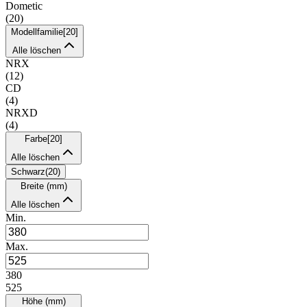
Dometic
(
20
)
Modellfamilie
[
20
]
Alle löschen
NRX
(
12
)
CD
(
4
)
NRXD
(
4
)
Farbe
[
20
]
Alle löschen
Schwarz
(
20
)
Breite (mm)
Alle löschen
Min.
Max.
380
525
Höhe (mm)