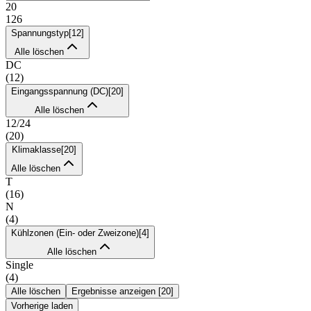
20
126
Spannungstyp
[
12
]
Alle löschen
DC
(
12
)
Eingangsspannung (DC)
[
20
]
Alle löschen
12/24
(
20
)
Klimaklasse
[
20
]
Alle löschen
T
(
16
)
N
(
4
)
Kühlzonen (Ein- oder Zweizone)
[
4
]
Alle löschen
Single
(
4
)
Alle löschen
Ergebnisse anzeigen
[
20
]
Vorherige laden