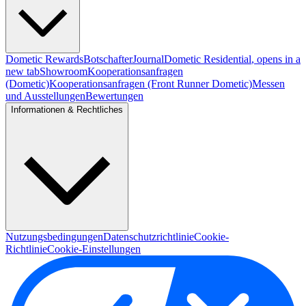
Dometic Rewards
Botschafter
Journal
Dometic Residential
, opens in a
new tab
Showroom
Kooperationsanfragen
(Dometic)
Kooperationsanfragen (Front Runner Dometic)
Messen
und Ausstellungen
Bewertungen
Informationen & Rechtliches
Nutzungsbedingungen
Datenschutzrichtlinie
Cookie-
Richtlinie
Cookie-Einstellungen