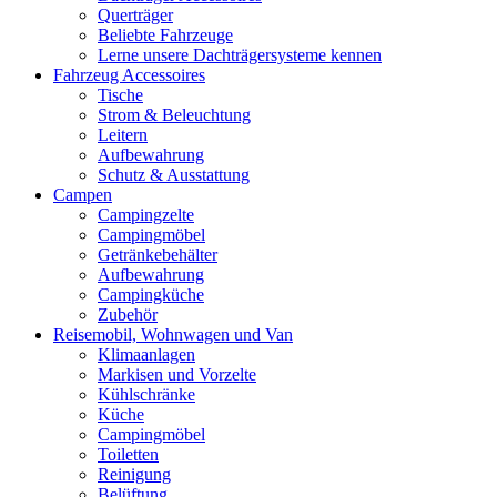
Querträger
Beliebte Fahrzeuge
Lerne unsere Dachträgersysteme kennen
Fahrzeug Accessoires
Tische
Strom & Beleuchtung
Leitern
Aufbewahrung
Schutz & Ausstattung
Campen
Campingzelte
Campingmöbel
Getränkebehälter
Aufbewahrung
Campingküche
Zubehör
Reisemobil, Wohnwagen und Van
Klimaanlagen
Markisen und Vorzelte
Kühlschränke
Küche
Campingmöbel
Toiletten
Reinigung
Belüftung