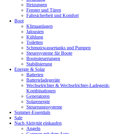
Heizungen
Fenster und Türen
Fahrsicherheit und Komfort
Boot
Klimaanlagen
Jalousien
Kühlung
Toiletten
Schmutzwassertanks und Pumpen
Steuersysteme für Boote
Bootssteuerungen
Stabilisierung
Energie & Solar
Batterien
Batterieladegeräte
Wechselrichter & Wechselrichter-Ladegerät-
Kombinationen
Generatoren
Solarenergie
Steuerungssysteme
Sommer-Essentials
Sale
Nach Aktivität einkaufen
Angeln
Campen mit dem Auto