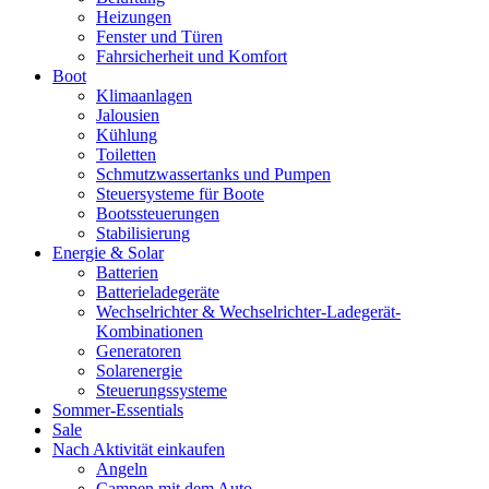
Heizungen
Fenster und Türen
Fahrsicherheit und Komfort
Boot
Klimaanlagen
Jalousien
Kühlung
Toiletten
Schmutzwassertanks und Pumpen
Steuersysteme für Boote
Bootssteuerungen
Stabilisierung
Energie & Solar
Batterien
Batterieladegeräte
Wechselrichter & Wechselrichter-Ladegerät-
Kombinationen
Generatoren
Solarenergie
Steuerungssysteme
Sommer-Essentials
Sale
Nach Aktivität einkaufen
Angeln
Campen mit dem Auto