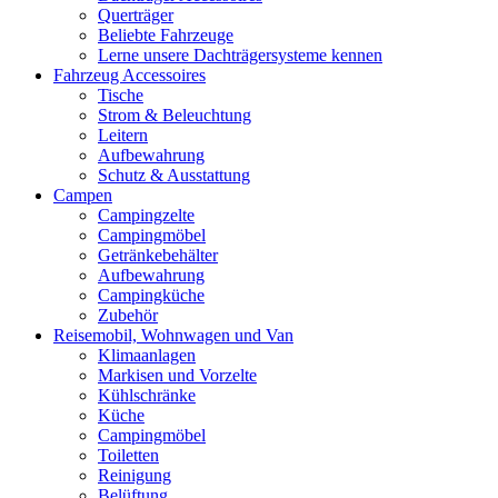
Querträger
Beliebte Fahrzeuge
Lerne unsere Dachträgersysteme kennen
Fahrzeug Accessoires
Tische
Strom & Beleuchtung
Leitern
Aufbewahrung
Schutz & Ausstattung
Campen
Campingzelte
Campingmöbel
Getränkebehälter
Aufbewahrung
Campingküche
Zubehör
Reisemobil, Wohnwagen und Van
Klimaanlagen
Markisen und Vorzelte
Kühlschränke
Küche
Campingmöbel
Toiletten
Reinigung
Belüftung