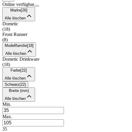
Online verfügbar
Marke
[
26
]
Alle löschen
Dometic
(
18
)
Front Runner
(
8
)
Modellfamilie
[
18
]
Alle löschen
Dometic Drinkware
(
18
)
Farbe
[
22
]
Alle löschen
Schwarz
(
22
)
Breite (mm)
Alle löschen
Min.
Max.
35