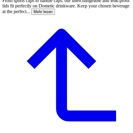
From sports caps to handle caps, our interchangeable and leak-proof
lids fit perfectly on Dometic drinkware. Keep your chosen beverage
at the perfect...
Mehr lesen