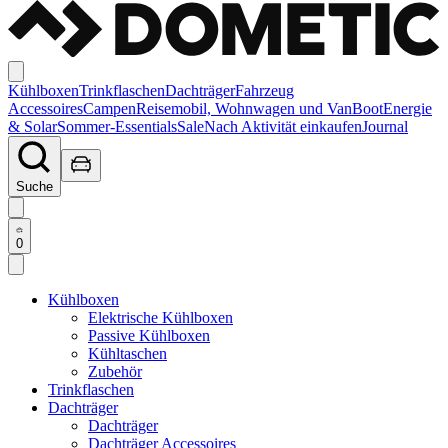
Kühlboxen
Trinkflaschen
Dachträger
Fahrzeug
Accessoires
Campen
Reisemobil, Wohnwagen und Van
Boot
Energie
& Solar
Sommer-Essentials
Sale
Nach Aktivität einkaufen
Journal
Suche
0
Kühlboxen
Elektrische Kühlboxen
Passive Kühlboxen
Kühltaschen
Zubehör
Trinkflaschen
Dachträger
Dachträger
Dachträger Accessoires