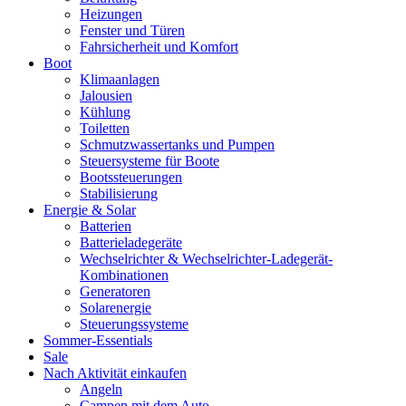
Heizungen
Fenster und Türen
Fahrsicherheit und Komfort
Boot
Klimaanlagen
Jalousien
Kühlung
Toiletten
Schmutzwassertanks und Pumpen
Steuersysteme für Boote
Bootssteuerungen
Stabilisierung
Energie & Solar
Batterien
Batterieladegeräte
Wechselrichter & Wechselrichter-Ladegerät-
Kombinationen
Generatoren
Solarenergie
Steuerungssysteme
Sommer-Essentials
Sale
Nach Aktivität einkaufen
Angeln
Campen mit dem Auto