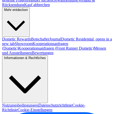
gestellte Fragen
Händler suchen
Gewährleistung
Versand &
Rücksendung
Kauf abbrechen
Mehr entdecken
Dometic Rewards
Botschafter
Journal
Dometic Residential
, opens in a
new tab
Showroom
Kooperationsanfragen
(Dometic)
Kooperationsanfragen (Front Runner Dometic)
Messen
und Ausstellungen
Bewertungen
Informationen & Rechtliches
Nutzungsbedingungen
Datenschutzrichtlinie
Cookie-
Richtlinie
Cookie-Einstellungen