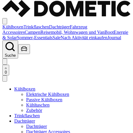
Kühlboxen
Trinkflaschen
Dachträger
Fahrzeug
Accessoires
Campen
Reisemobil, Wohnwagen und Van
Boot
Energie
& Solar
Sommer-Essentials
Sale
Nach Aktivität einkaufen
Journal
Suche
0
Kühlboxen
Elektrische Kühlboxen
Passive Kühlboxen
Kühltaschen
Zubehör
Trinkflaschen
Dachträger
Dachträger
Dachträger Accessoires