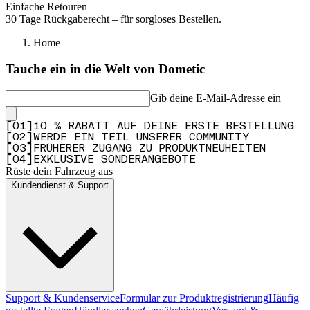
Einfache Retouren
30 Tage Rückgaberecht – für sorgloses Bestellen.
Home
Tauche ein in die Welt von Dometic
Gib deine E-Mail-Adresse ein
[
0
1
]
10 % RABATT AUF DEINE ERSTE BESTELLUNG
[
0
2
]
WERDE EIN TEIL UNSERER COMMUNITY
[
0
3
]
FRÜHERER ZUGANG ZU PRODUKTNEUHEITEN
[
0
4
]
EXKLUSIVE SONDERANGEBOTE
Rüste dein Fahrzeug aus
Kundendienst & Support
Support & Kundenservice
Formular zur Produktregistrierung
Häufig