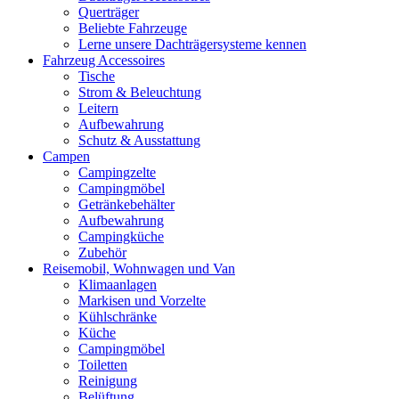
Querträger
Beliebte Fahrzeuge
Lerne unsere Dachträgersysteme kennen
Fahrzeug Accessoires
Tische
Strom & Beleuchtung
Leitern
Aufbewahrung
Schutz & Ausstattung
Campen
Campingzelte
Campingmöbel
Getränkebehälter
Aufbewahrung
Campingküche
Zubehör
Reisemobil, Wohnwagen und Van
Klimaanlagen
Markisen und Vorzelte
Kühlschränke
Küche
Campingmöbel
Toiletten
Reinigung
Belüftung