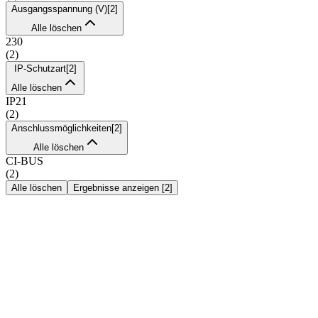
Ausgangsspannung (V)
[
2
]
Alle löschen
230
(
2
)
IP-Schutzart
[
2
]
Alle löschen
IP21
(
2
)
Anschlussmöglichkeiten
[
2
]
Alle löschen
CI-BUS
(
2
)
Alle löschen
Ergebnisse anzeigen
[
2
]