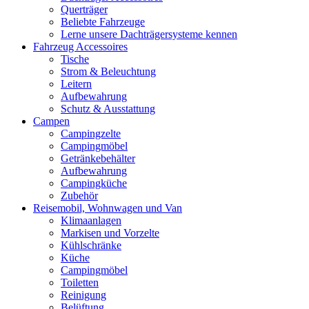
Querträger
Beliebte Fahrzeuge
Lerne unsere Dachträgersysteme kennen
Fahrzeug Accessoires
Tische
Strom & Beleuchtung
Leitern
Aufbewahrung
Schutz & Ausstattung
Campen
Campingzelte
Campingmöbel
Getränkebehälter
Aufbewahrung
Campingküche
Zubehör
Reisemobil, Wohnwagen und Van
Klimaanlagen
Markisen und Vorzelte
Kühlschränke
Küche
Campingmöbel
Toiletten
Reinigung
Belüftung