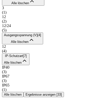
Alle löschen
3
(
1
)
12
(
2
)
12/24
(
5
)
Ausgangsspannung (V)
[
4
]
Alle löschen
12
(
4
)
IP-Schutzart
[
7
]
Alle löschen
IP40
(
3
)
IP67
(
3
)
IP65
(
1
)
Alle löschen
Ergebnisse anzeigen
[
33
]