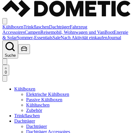
Kühlboxen
Trinkflaschen
Dachträger
Fahrzeug
Accessoires
Campen
Reisemobil, Wohnwagen und Van
Boot
Energie
& Solar
Sommer-Essentials
Sale
Nach Aktivität einkaufen
Journal
Suche
0
Kühlboxen
Elektrische Kühlboxen
Passive Kühlboxen
Kühltaschen
Zubehör
Trinkflaschen
Dachträger
Dachträger
Dachträger Accessoires