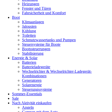
Heizungen
Fenster und Türen
Fahrsicherheit und Komfort
Boot
Klimaanlagen
Jalousien
Kühlung
Toiletten
Schmutzwassertanks und Pumpen
Steuersysteme für Boote
Bootssteuerungen
Stabilisierung
Energie & Solar
Batterien
Batterieladegeräte
Wechselrichter & Wechselrichter-Ladegerät-
Kombinationen
Generatoren
Solarenergie
Steuerungssysteme
Sommer-Essentials
Sale
Nach Aktivität einkaufen
Angeln
Campen mit dem Auto