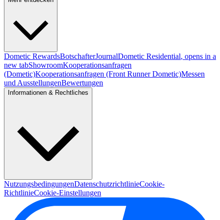
Dometic Rewards
Botschafter
Journal
Dometic Residential
, opens in a
new tab
Showroom
Kooperationsanfragen
(Dometic)
Kooperationsanfragen (Front Runner Dometic)
Messen
und Ausstellungen
Bewertungen
Informationen & Rechtliches
Nutzungsbedingungen
Datenschutzrichtlinie
Cookie-
Richtlinie
Cookie-Einstellungen