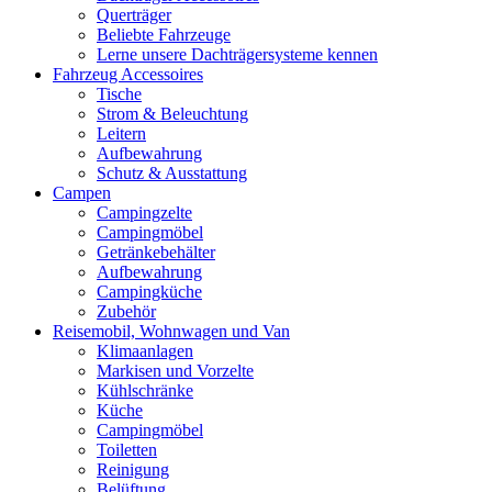
Querträger
Beliebte Fahrzeuge
Lerne unsere Dachträgersysteme kennen
Fahrzeug Accessoires
Tische
Strom & Beleuchtung
Leitern
Aufbewahrung
Schutz & Ausstattung
Campen
Campingzelte
Campingmöbel
Getränkebehälter
Aufbewahrung
Campingküche
Zubehör
Reisemobil, Wohnwagen und Van
Klimaanlagen
Markisen und Vorzelte
Kühlschränke
Küche
Campingmöbel
Toiletten
Reinigung
Belüftung