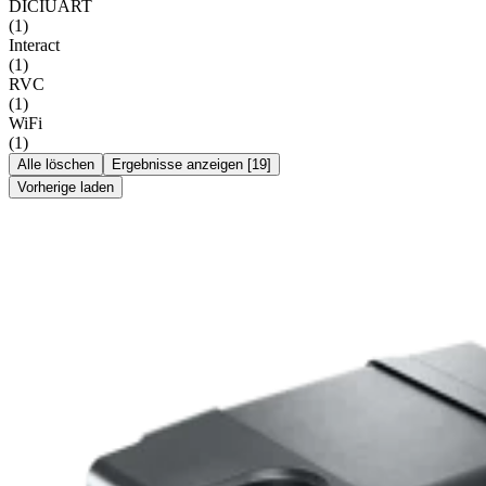
DICIUART
(
1
)
Interact
(
1
)
RVC
(
1
)
WiFi
(
1
)
Alle löschen
Ergebnisse anzeigen
[
19
]
Vorherige laden