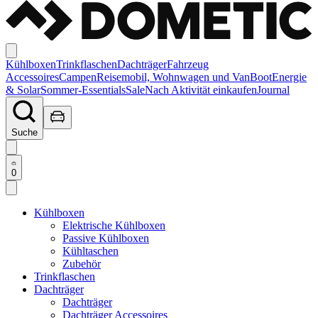
Kühlboxen
Trinkflaschen
Dachträger
Fahrzeug
Accessoires
Campen
Reisemobil, Wohnwagen und Van
Boot
Energie
& Solar
Sommer-Essentials
Sale
Nach Aktivität einkaufen
Journal
Suche
0
Kühlboxen
Elektrische Kühlboxen
Passive Kühlboxen
Kühltaschen
Zubehör
Trinkflaschen
Dachträger
Dachträger
Dachträger Accessoires