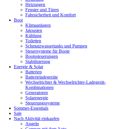
Heizungen
Fenster und Türen
Fahrsicherheit und Komfort
Boot
Klimaanlagen
Jalousien
Kühlung
Toiletten
Schmutzwassertanks und Pumpen
Steuersysteme für Boote
Bootssteuerungen
Stabilisierung
Energie & Solar
Batterien
Batterieladegeräte
Wechselrichter & Wechselrichter-Ladegerät-
Kombinationen
Generatoren
Solarenergie
Steuerungssysteme
Sommer-Essentials
Sale
Nach Aktivität einkaufen
Angeln
Campen mit dem Auto