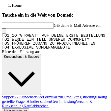
Home
Tauche ein in die Welt von Dometic
Gib deine E-Mail-Adresse ein
[
0
1
]
10 % RABATT AUF DEINE ERSTE BESTELLUNG
[
0
2
]
WERDE EIN TEIL UNSERER COMMUNITY
[
0
3
]
FRÜHERER ZUGANG ZU PRODUKTNEUHEITEN
[
0
4
]
EXKLUSIVE SONDERANGEBOTE
Rüste dein Fahrzeug aus
Kundendienst & Support
Support & Kundenservice
Formular zur Produktregistrierung
Häufig
gestellte Fragen
Händler suchen
Gewährleistung
Versand &
Rücksendung
Kauf abbrechen
Mehr entdecken