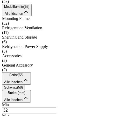
(
58
)
Modellfamilie
[
58
]
Alle löschen
Mounting Frame
(
32
)
Refrigeration Ventilation
(
11
)
Shelving and Storage
(
6
)
Refrigeration Power Supply
(
5
)
Accessories
(
2
)
General Accessory
(
2
)
Farbe
[
58
]
Alle löschen
Schwarz
(
58
)
Breite (mm)
Alle löschen
Min.
Max.