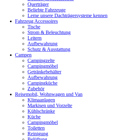
Querträger
Beliebte Fahrzeuge
Lerne unsere Dachträgersysteme kennen
Fahrzeug Accessoires
Tische
Strom & Beleuchtung
Leitern
Aufbewahrung
Schutz & Ausstattung
Campen
Campingzelte
Campingmöbel
Getränkebehälter
Aufbewahrung
Campingküche
Zubehör
Reisemobil, Wohnwagen und Van
Klimaanlagen
Markisen und Vorzelte
Kühlschränke
Küche
Campingmöbel
Toiletten
Reinigung
Belüftung