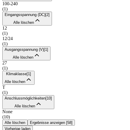
100-240
(
1
)
Eingangsspannung (DC)
[
2
]
Alle löschen
12
(
1
)
12/24
(
1
)
Ausgangsspannung (V)
[
1
]
Alle löschen
27
(
1
)
Klimaklasse
[
1
]
Alle löschen
T
(
1
)
Anschlussmöglichkeiten
[
10
]
Alle löschen
None
(
10
)
Alle löschen
Ergebnisse anzeigen
[
58
]
Vorherige laden