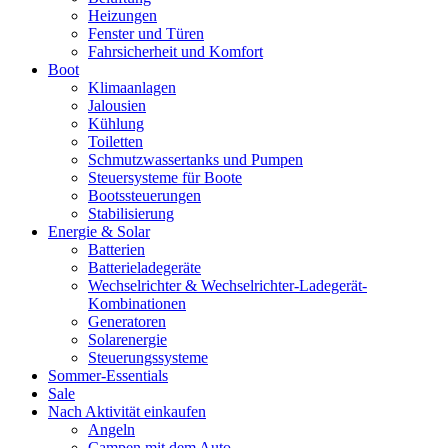
Heizungen
Fenster und Türen
Fahrsicherheit und Komfort
Boot
Klimaanlagen
Jalousien
Kühlung
Toiletten
Schmutzwassertanks und Pumpen
Steuersysteme für Boote
Bootssteuerungen
Stabilisierung
Energie & Solar
Batterien
Batterieladegeräte
Wechselrichter & Wechselrichter-Ladegerät-
Kombinationen
Generatoren
Solarenergie
Steuerungssysteme
Sommer-Essentials
Sale
Nach Aktivität einkaufen
Angeln
Campen mit dem Auto