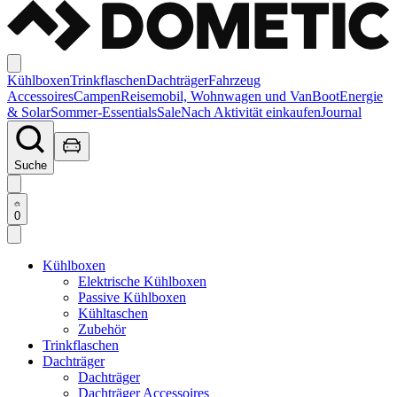
Kühlboxen
Trinkflaschen
Dachträger
Fahrzeug
Accessoires
Campen
Reisemobil, Wohnwagen und Van
Boot
Energie
& Solar
Sommer-Essentials
Sale
Nach Aktivität einkaufen
Journal
Suche
0
Kühlboxen
Elektrische Kühlboxen
Passive Kühlboxen
Kühltaschen
Zubehör
Trinkflaschen
Dachträger
Dachträger
Dachträger Accessoires