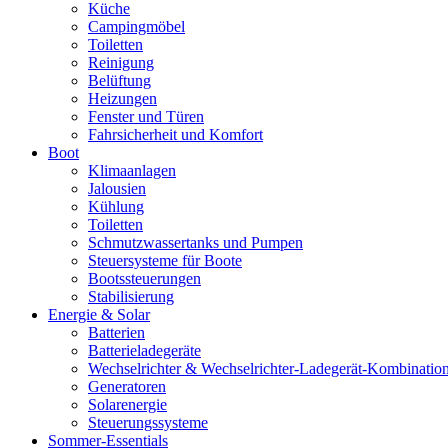
Küche
Campingmöbel
Toiletten
Reinigung
Belüftung
Heizungen
Fenster und Türen
Fahrsicherheit und Komfort
Boot
Klimaanlagen
Jalousien
Kühlung
Toiletten
Schmutzwassertanks und Pumpen
Steuersysteme für Boote
Bootssteuerungen
Stabilisierung
Energie & Solar
Batterien
Batterieladegeräte
Wechselrichter & Wechselrichter-Ladegerät-Kombinatio
Generatoren
Solarenergie
Steuerungssysteme
Sommer-Essentials