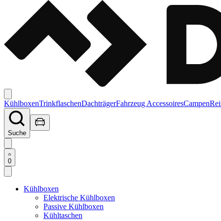
Kühlboxen
Trinkflaschen
Dachträger
Fahrzeug Accessoires
Campen
Rei
Suche
0
Kühlboxen
Elektrische Kühlboxen
Passive Kühlboxen
Kühltaschen