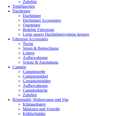
Zubehör
Trinkflaschen
Dachträger
Dachträger
Dachträger Accessoires
Querträger
Beliebte Fahrzeuge
Lerne unsere Dachträgersysteme kennen
Fahrzeug Accessoires
Tische
Strom & Beleuchtung
Leitern
Aufbewahrung
Schutz & Ausstattung
Campen
Campingzelte
Campingmöbel
Getränkebehälter
Aufbewahrung
Campingküche
Zubehör
Reisemobil, Wohnwagen und Van
Klimaanlagen
Markisen und Vorzelte
Kühlschränke