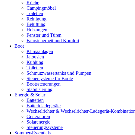
Küche
Campingmöbel
Toiletten
Reinigung
Belüftung
Heizungen
Fenster und Türen
Fahrsicherheit und Komfort
Boot
Klimaanlagen
Jalousien
Kühlung
Toiletten
Schmutzwassertanks und Pumpen
Steuersysteme für Boote
Bootssteuerungen
Stabilisierung
Energie & Solar
Batterien
Batterieladegeräte
Wechselrichter & Wechselrichter-Ladegerät-Kombinatio
Generatoren
Solarenergie
Steuerungssysteme
Sommer-Essentials