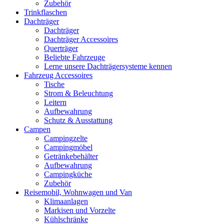
Zubehör
Trinkflaschen
Dachträger
Dachträger
Dachträger Accessoires
Querträger
Beliebte Fahrzeuge
Lerne unsere Dachträgersysteme kennen
Fahrzeug Accessoires
Tische
Strom & Beleuchtung
Leitern
Aufbewahrung
Schutz & Ausstattung
Campen
Campingzelte
Campingmöbel
Getränkebehälter
Aufbewahrung
Campingküche
Zubehör
Reisemobil, Wohnwagen und Van
Klimaanlagen
Markisen und Vorzelte
Kühlschränke