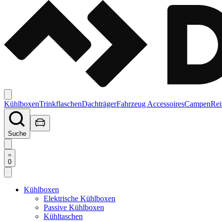
Kühlboxen
Trinkflaschen
Dachträger
Fahrzeug Accessoires
Campen
Rei
Suche
0
Kühlboxen
Elektrische Kühlboxen
Passive Kühlboxen
Kühltaschen