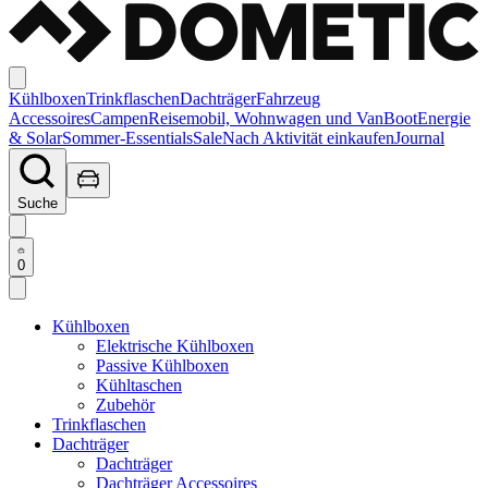
Kühlboxen
Trinkflaschen
Dachträger
Fahrzeug
Accessoires
Campen
Reisemobil, Wohnwagen und Van
Boot
Energie
& Solar
Sommer-Essentials
Sale
Nach Aktivität einkaufen
Journal
Suche
0
Kühlboxen
Elektrische Kühlboxen
Passive Kühlboxen
Kühltaschen
Zubehör
Trinkflaschen
Dachträger
Dachträger
Dachträger Accessoires