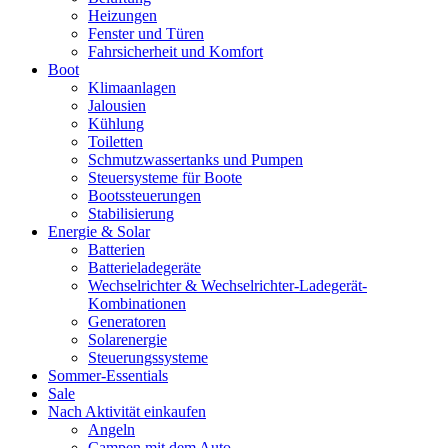
Heizungen
Fenster und Türen
Fahrsicherheit und Komfort
Boot
Klimaanlagen
Jalousien
Kühlung
Toiletten
Schmutzwassertanks und Pumpen
Steuersysteme für Boote
Bootssteuerungen
Stabilisierung
Energie & Solar
Batterien
Batterieladegeräte
Wechselrichter & Wechselrichter-Ladegerät-
Kombinationen
Generatoren
Solarenergie
Steuerungssysteme
Sommer-Essentials
Sale
Nach Aktivität einkaufen
Angeln
Campen mit dem Auto