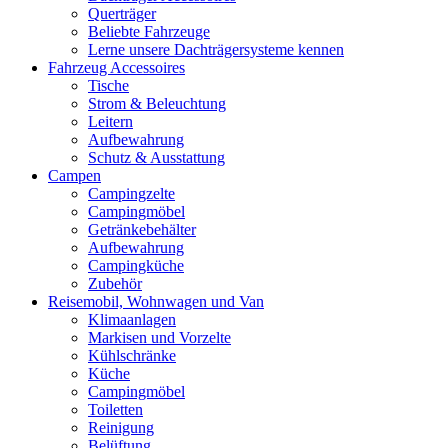
Querträger
Beliebte Fahrzeuge
Lerne unsere Dachträgersysteme kennen
Fahrzeug Accessoires
Tische
Strom & Beleuchtung
Leitern
Aufbewahrung
Schutz & Ausstattung
Campen
Campingzelte
Campingmöbel
Getränkebehälter
Aufbewahrung
Campingküche
Zubehör
Reisemobil, Wohnwagen und Van
Klimaanlagen
Markisen und Vorzelte
Kühlschränke
Küche
Campingmöbel
Toiletten
Reinigung
Belüftung