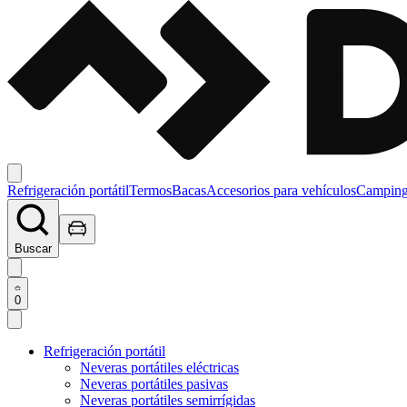
Refrigeración portátil
Termos
Bacas
Accesorios para vehículos
Campin
Buscar
0
Refrigeración portátil
Neveras portátiles eléctricas
Neveras portátiles pasivas
Neveras portátiles semirrígidas