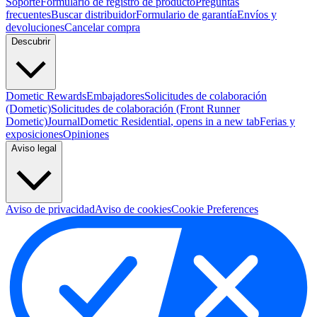
Soporte
Formulario de registro de producto
Preguntas
frecuentes
Buscar distribuidor
Formulario de garantía
Envíos y
devoluciones
Cancelar compra
Descubrir
Dometic Rewards
Embajadores
Solicitudes de colaboración
(Dometic)
Solicitudes de colaboración (Front Runner
Dometic)
Journal
Dometic Residential
, opens in a new tab
Ferias y
exposiciones
Opiniones
Aviso legal
Aviso de privacidad
Aviso de cookies
Cookie Preferences