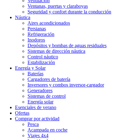
Ventilación
Ventanas, puertas y claraboyas
Seguridad y confort durante la conducción
Náutica
Aires acondicionados
Persianas
Refrigeración
Inodoros
Depósitos y bombas de aguas residuales
Sistemas de dirección náutica
Control náutico
Estabilización
Energía y Solar
Baterías
Cargadores de batería
Inversores y combos inversor-cargador
Generadores
Sistemas de control
Energía solar
Esenciales de verano
Ofertas
Comprar por actividad
Pesca
Acampada en coche
Viajes 4x4