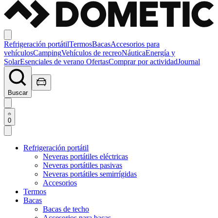
Refrigeración portátil
Termos
Bacas
Accesorios para
vehículos
Camping
Vehículos de recreo
Náutica
Energía y
Solar
Esenciales de verano
Ofertas
Comprar por actividad
Journal
Buscar
0
Refrigeración portátil
Neveras portátiles eléctricas
Neveras portátiles pasivas
Neveras portátiles semirrígidas
Accesorios
Termos
Bacas
Bacas de techo
Accesorios para bacas