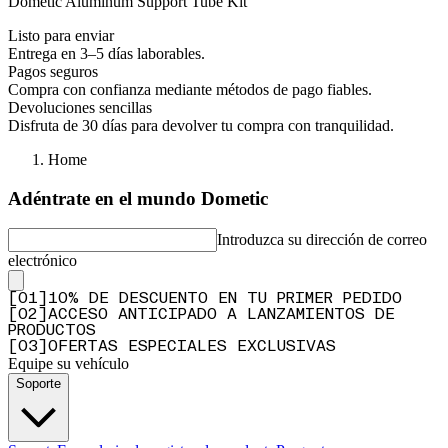
Dometic Aluminum Support Tube Kit
Listo para enviar
Entrega en 3–5 días laborables.
Pagos seguros
Compra con confianza mediante métodos de pago fiables.
Devoluciones sencillas
Disfruta de 30 días para devolver tu compra con tranquilidad.
Home
Adéntrate en el mundo Dometic
Introduzca su dirección de correo
electrónico
[
0
1
]
10% DE DESCUENTO EN TU PRIMER PEDIDO
[
0
2
]
ACCESO ANTICIPADO A LANZAMIENTOS DE
PRODUCTOS
[
0
3
]
OFERTAS ESPECIALES EXCLUSIVAS
Equipe su vehículo
Soporte