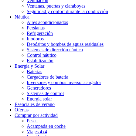
Ventilación
Ventanas, puertas y claraboyas
Seguridad y confort durante la conducción
Náutica
Aires acondicionados
Persianas
Refrigeración
Inodoros
Depósitos y bombas de aguas residuales
Sistemas de dirección náutica
Control náutico
Estabilización
Energía y Solar
Baterías
Cargadores de batería
Inversores y combos inversor-cargador
Generadores
Sistemas de control
Energía solar
Esenciales de verano
Ofertas
Comprar por actividad
Pesca
Acampada en coche
Viajes 4x4