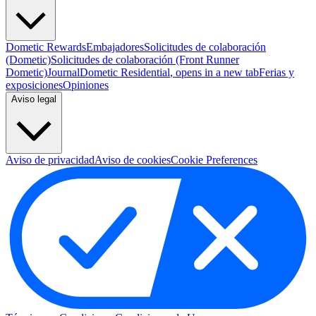
Dometic Rewards
Embajadores
Solicitudes de colaboración
(Dometic)
Solicitudes de colaboración (Front Runner
Dometic)
Journal
Dometic Residential
, opens in a new tab
Ferias y
exposiciones
Opiniones
Aviso legal
Aviso de privacidad
Aviso de cookies
Cookie Preferences