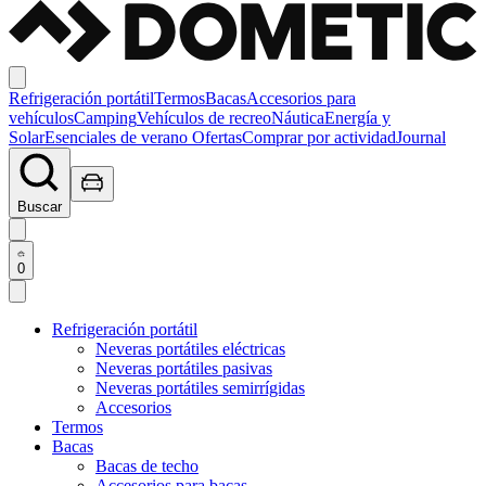
Refrigeración portátil
Termos
Bacas
Accesorios para
vehículos
Camping
Vehículos de recreo
Náutica
Energía y
Solar
Esenciales de verano
Ofertas
Comprar por actividad
Journal
Buscar
0
Refrigeración portátil
Neveras portátiles eléctricas
Neveras portátiles pasivas
Neveras portátiles semirrígidas
Accesorios
Termos
Bacas
Bacas de techo
Accesorios para bacas