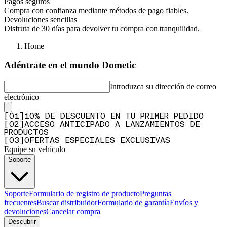
Pagos seguros
Compra con confianza mediante métodos de pago fiables.
Devoluciones sencillas
Disfruta de 30 días para devolver tu compra con tranquilidad.
Home
Adéntrate en el mundo Dometic
Introduzca su dirección de correo
electrónico
[
0
1
]
10% DE DESCUENTO EN TU PRIMER PEDIDO
[
0
2
]
ACCESO ANTICIPADO A LANZAMIENTOS DE
PRODUCTOS
[
0
3
]
OFERTAS ESPECIALES EXCLUSIVAS
Equipe su vehículo
Soporte
Soporte
Formulario de registro de producto
Preguntas
frecuentes
Buscar distribuidor
Formulario de garantía
Envíos y
devoluciones
Cancelar compra
Descubrir