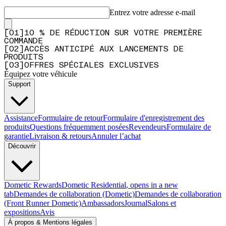
Entrez votre adresse e-mail
[
0
1
]
10 % DE RÉDUCTION SUR VOTRE PREMIÈRE
COMMANDE
[
0
2
]
ACCÈS ANTICIPÉ AUX LANCEMENTS DE
PRODUITS
[
0
3
]
OFFRES SPÉCIALES EXCLUSIVES
Équipez votre véhicule
Support
Assistance
Formulaire de retour
Formulaire d'enregistrement des
produits
Questions fréquemment posées
Revendeurs
Formulaire de
garantie
Livraison & retours
Annuler l’achat
Découvrir
Dometic Rewards
Dometic Residential
, opens in a new
tab
Demandes de collaboration (Dometic)
Demandes de collaboration
(Front Runner Dometic)
Ambassadors
Journal
Salons et
expositions
Avis
À propos & Mentions légales