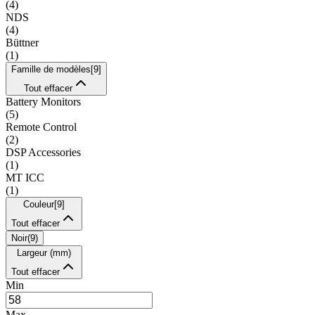
(
4
)
NDS
(
4
)
Büttner
(
1
)
Famille de modèles
[
9
]
Tout effacer
Battery Monitors
(
5
)
Remote Control
(
2
)
DSP Accessories
(
1
)
MT ICC
(
1
)
Couleur
[
9
]
Tout effacer
Noir
(
9
)
Largeur (mm)
Tout effacer
Min
Max