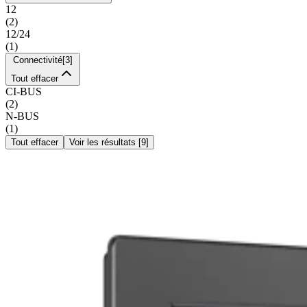
12
(
2
)
12/24
(
1
)
Connectivité
[
3
]
Tout effacer
CI-BUS
(
2
)
N-BUS
(
1
)
Tout effacer
Voir les résultats
[
9
]