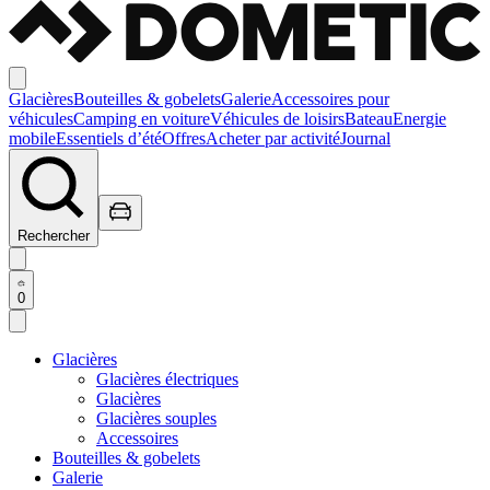
Glacières
Bouteilles & gobelets
Galerie
Accessoires pour
véhicules
Camping en voiture
Véhicules de loisirs
Bateau
Energie
mobile
Essentiels d’été
Offres
Acheter par activité
Journal
Rechercher
0
Glacières
Glacières électriques
Glacières
Glacières souples
Accessoires
Bouteilles & gobelets
Galerie