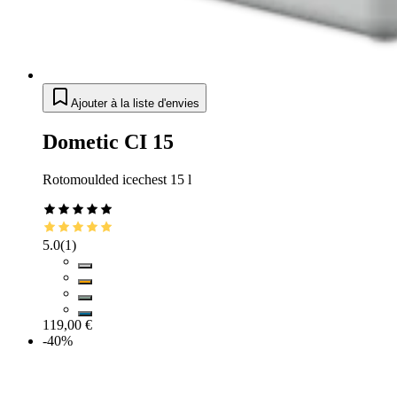
Ajouter à la liste d'envies
Dometic CI 15
Rotomoulded icechest 15 l
5.0
(
1
)
119,00 €
-40%