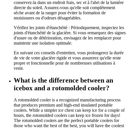
conservez-la dans un endroit frais, sec et à l'abri de la lumière
directe du soleil. Assurez-vous qu'elle soit complètement
sèche avant de la ranger pour éviter la formation de
moisissures ou d'odeurs désagréables.
Vérifiez les joints d'étanchéité : Périodiquement, inspectez les
joints d'étanchéité de la glacière. Si vous remarquez des signes
d'usure ou de détérioration, envisagez de les remplacer pour
maintenir une isolation optimale.
En suivant ces conseils d'entretien, vous prolongerez la durée
de vie de votre glacière rigide et vous assurerez qu'elle reste
propre et fonctionnelle pour de nombreuses utilisations à
venir.
What is the difference between an
icebox and a rotomolded cooler?
A rotomolded cooler is a recognized manufacturing process
that produces premium and high-end insulated portable
coolers. While a simpler ice chest can keep ice for a couple of
hours, the rotomolded coolers can keep ice frozen for days!
The rotomolded coolers are the perfect portable coolers for
those who want the best of the best, you will have the coolest