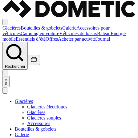
Glacières
Bouteilles & gobelets
Galerie
Accessoires pour
véhicules
Camping en voiture
Véhicules de loisirs
Bateau
Energie
mobile
Essentiels d’été
Offres
Acheter par activité
Journal
Rechercher
0
Glacières
Glacières électriques
Glacières
Glacières souples
Accessoires
Bouteilles & gobelets
Galerie