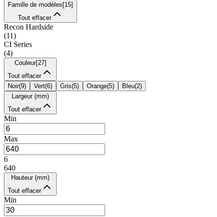
Famille de modèles
[
15
]
Tout effacer
Recon Hardside
(
11
)
CI Series
(
4
)
Couleur
[
27
]
Tout effacer
Noir
(
9
)
Vert
(
6
)
Gris
(
5
)
Orange
(
5
)
Bleu
(
2
)
Largeur (mm)
Tout effacer
Min
Max
6
640
Hauteur (mm)
Tout effacer
Min