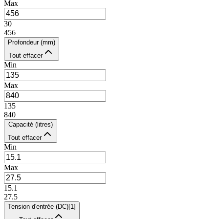
Max
30
456
Profondeur (mm)
Tout effacer
Min
Max
135
840
Capacité (litres)
Tout effacer
Min
Max
15.1
27.5
Tension d'entrée (DC)
[
1
]