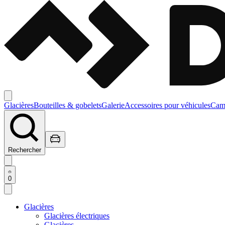
Glacières
Bouteilles & gobelets
Galerie
Accessoires pour véhicules
Camp
Rechercher
0
Glacières
Glacières électriques
Glacières