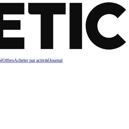
té
Offres
Acheter par activité
Journal