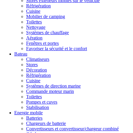
Stores extérieurs montés sur le véhicule
Réfrigération
Cuisine
Mobilier de camping
Toilettes
Nettoyage
Systèmes de chauffage
Aération
Fenêtres et portes
Favoriser la sécurité et le confort
Bateau
Climatiseurs
Stores
Décoration
Réfrigération
Cuisine
Systèmes de direction marine
Commande moteur marin
Toilettes
Pompes et cuves
Stabilisation
Energie mobile
Batteries
Chargeurs de batterie
Convertisseurs et convertisseur/chargeur combiné