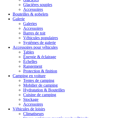
Glacières souples
Accessoires
Bouteilles & gobelets
Galerie
Galeries
Accessoires
Barres de toit
Véhicules populaires
Systèmes de galerie
Accessoires pour véhicules
Tables
Énergie & éclairage
Échelles
Rangement
Protection & finition
Camping en voiture
Tentes de camping
Mobilier de camping
Hydratation & Bouteilles
Cuisine de camping
Stockage
Accessoires
Véhicules de loisirs
Climatiseurs