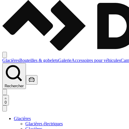
Glacières
Bouteilles & gobelets
Galerie
Accessoires pour véhicules
Camp
Rechercher
0
Glacières
Glacières électriques
Glacières