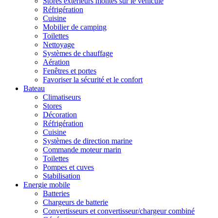
Stores extérieurs montés sur le véhicule
Réfrigération
Cuisine
Mobilier de camping
Toilettes
Nettoyage
Systèmes de chauffage
Aération
Fenêtres et portes
Favoriser la sécurité et le confort
Bateau
Climatiseurs
Stores
Décoration
Réfrigération
Cuisine
Systèmes de direction marine
Commande moteur marin
Toilettes
Pompes et cuves
Stabilisation
Energie mobile
Batteries
Chargeurs de batterie
Convertisseurs et convertisseur/chargeur combiné