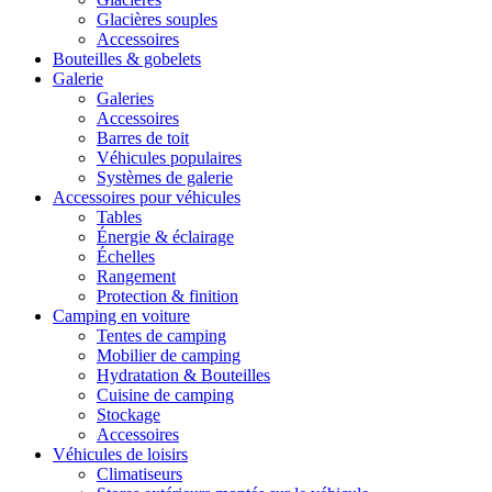
Glacières souples
Accessoires
Bouteilles & gobelets
Galerie
Galeries
Accessoires
Barres de toit
Véhicules populaires
Systèmes de galerie
Accessoires pour véhicules
Tables
Énergie & éclairage
Échelles
Rangement
Protection & finition
Camping en voiture
Tentes de camping
Mobilier de camping
Hydratation & Bouteilles
Cuisine de camping
Stockage
Accessoires
Véhicules de loisirs
Climatiseurs