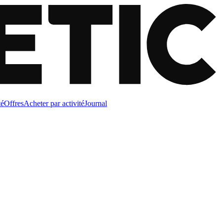
té
Offres
Acheter par activité
Journal