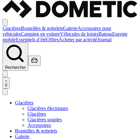
Glacières
Bouteilles & gobelets
Galerie
Accessoires pour
véhicules
Camping en voiture
Véhicules de loisirs
Bateau
Energie
mobile
Essentiels d’été
Offres
Acheter par activité
Journal
Rechercher
0
Glacières
Glacières électriques
Glacières
Glacières souples
Accessoires
Bouteilles & gobelets
Galerie