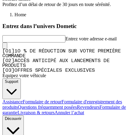
Profitez d’un délai de retour de 30 jours en toute sérénité.
Home
Entrez dans l’univers Dometic
Entrez votre adresse e-mail
[
0
1
]
10 % DE RÉDUCTION SUR VOTRE PREMIÈRE
COMMANDE
[
0
2
]
ACCÈS ANTICIPÉ AUX LANCEMENTS DE
PRODUITS
[
0
3
]
OFFRES SPÉCIALES EXCLUSIVES
Équipez votre véhicule
Support
Assistance
Formulaire de retour
Formulaire d'enregistrement des
produits
Questions fréquemment posées
Revendeurs
Formulaire de
garantie
Livraison & retours
Annuler l’achat
Découvrir