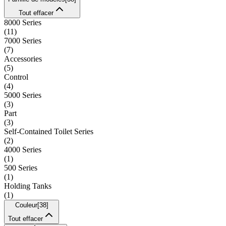
Tout effacer
8000 Series
(
11
)
7000 Series
(
7
)
Accessories
(
5
)
Control
(
4
)
5000 Series
(
3
)
Part
(
3
)
Self-Contained Toilet Series
(
2
)
4000 Series
(
1
)
500 Series
(
1
)
Holding Tanks
(
1
)
Couleur
[
38
]
Tout effacer