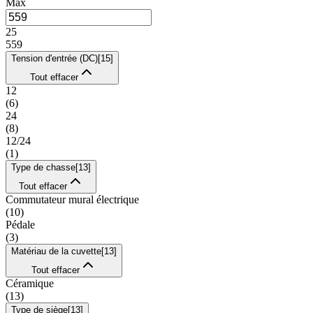
Max
25
559
Tension d'entrée (DC)
[
15
]
Tout effacer
12
(
6
)
24
(
8
)
12/24
(
1
)
Type de chasse
[
13
]
Tout effacer
Commutateur mural électrique
(
10
)
Pédale
(
3
)
Matériau de la cuvette
[
13
]
Tout effacer
Céramique
(
13
)
Type de siège
[
13
]