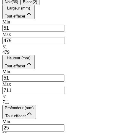
Noir
(
36
)
Blanc
(
2
)
Largeur (mm)
Tout effacer
Min
Max
51
479
Hauteur (mm)
Tout effacer
Min
Max
51
711
Profondeur (mm)
Tout effacer
Min