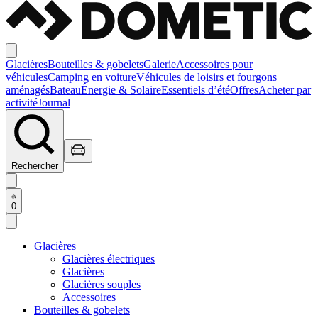
Glacières
Bouteilles & gobelets
Galerie
Accessoires pour
véhicules
Camping en voiture
Véhicules de loisirs et fourgons
aménagés
Bateau
Énergie & Solaire
Essentiels d’été
Offres
Acheter par
activité
Journal
Rechercher
0
Glacières
Glacières électriques
Glacières
Glacières souples
Accessoires
Bouteilles & gobelets