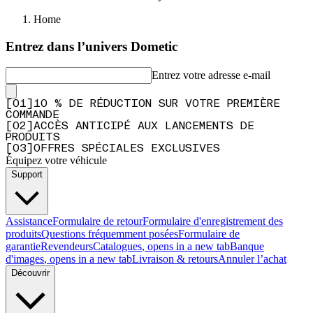
Home
Entrez dans l’univers Dometic
Entrez votre adresse e-mail
[
0
1
]
10 % DE RÉDUCTION SUR VOTRE PREMIÈRE
COMMANDE
[
0
2
]
ACCÈS ANTICIPÉ AUX LANCEMENTS DE
PRODUITS
[
0
3
]
OFFRES SPÉCIALES EXCLUSIVES
Équipez votre véhicule
Support
Assistance
Formulaire de retour
Formulaire d'enregistrement des
produits
Questions fréquemment posées
Formulaire de
garantie
Revendeurs
Catalogues
, opens in a new tab
Banque
d'images
, opens in a new tab
Livraison & retours
Annuler l’achat
Découvrir