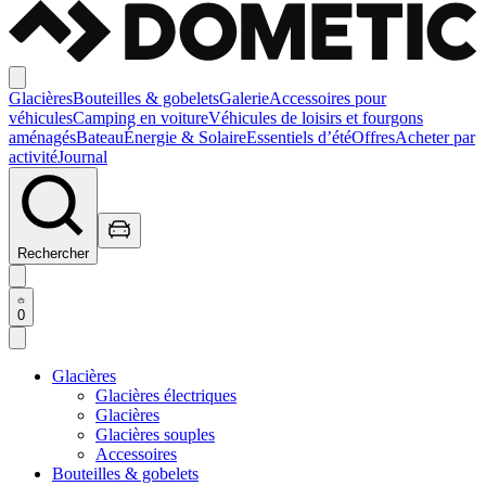
Glacières
Bouteilles & gobelets
Galerie
Accessoires pour
véhicules
Camping en voiture
Véhicules de loisirs et fourgons
aménagés
Bateau
Énergie & Solaire
Essentiels d’été
Offres
Acheter par
activité
Journal
Rechercher
0
Glacières
Glacières électriques
Glacières
Glacières souples
Accessoires
Bouteilles & gobelets