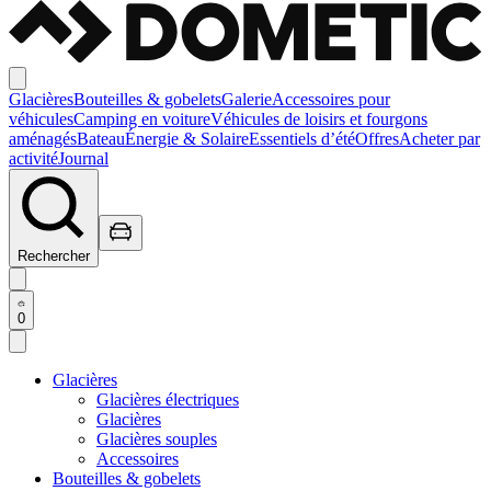
Glacières
Bouteilles & gobelets
Galerie
Accessoires pour
véhicules
Camping en voiture
Véhicules de loisirs et fourgons
aménagés
Bateau
Énergie & Solaire
Essentiels d’été
Offres
Acheter par
activité
Journal
Rechercher
0
Glacières
Glacières électriques
Glacières
Glacières souples
Accessoires
Bouteilles & gobelets