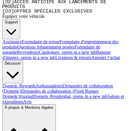
[
0
2
]
ACCÈS ANTICIPÉ AUX LANCEMENTS DE
PRODUITS
[
0
3
]
OFFRES SPÉCIALES EXCLUSIVES
Équipez votre véhicule
Support
Assistance
Formulaire de retour
Formulaire d'enregistrement des
produits
Questions fréquemment posées
Formulaire de
garantie
Revendeurs
Catalogues
, opens in a new tab
Banque
d'images
, opens in a new tab
Livraison & retours
Annuler l’achat
Découvrir
Dometic Rewards
Ambassadeurs
Demandes de collaboration
(Dometic)
Demandes de collaboration (Front Runner
Dometic)
Journal
Dometic Residential
, opens in a new tab
Salons et
expositions
Avis
À propos & Mentions légales