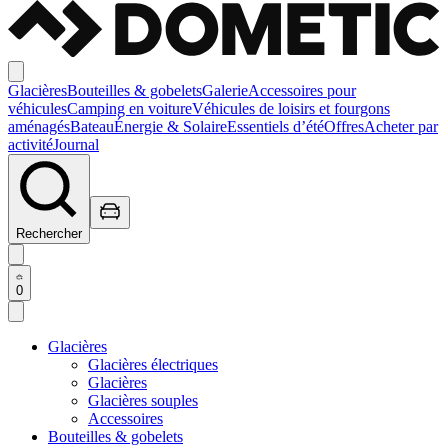
Glacières
Bouteilles & gobelets
Galerie
Accessoires pour
véhicules
Camping en voiture
Véhicules de loisirs et fourgons
aménagés
Bateau
Énergie & Solaire
Essentiels d’été
Offres
Acheter par
activité
Journal
Rechercher
0
Glacières
Glacières électriques
Glacières
Glacières souples
Accessoires
Bouteilles & gobelets