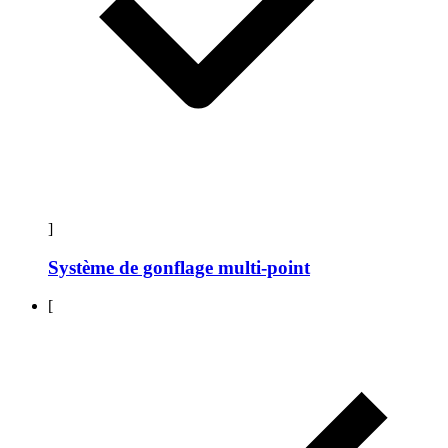
]
Système de gonflage multi-point
[