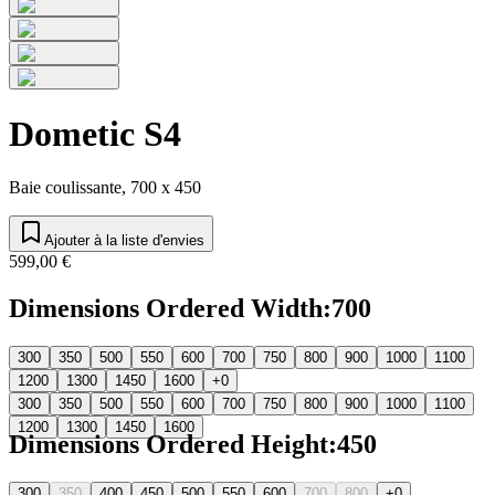
Dometic S4
Baie coulissante, 700 x 450
Ajouter à la liste d'envies
599,00 €
Dimensions Ordered Width
:
700
300
350
500
550
600
700
750
800
900
1000
1100
1200
1300
1450
1600
+0
300
350
500
550
600
700
750
800
900
1000
1100
1200
1300
1450
1600
Dimensions Ordered Height
:
450
300
350
400
450
500
550
600
700
800
+0