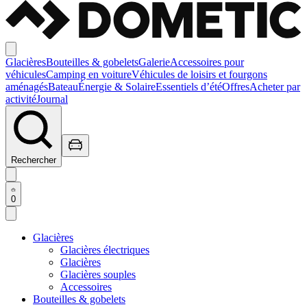
Glacières
Bouteilles & gobelets
Galerie
Accessoires pour
véhicules
Camping en voiture
Véhicules de loisirs et fourgons
aménagés
Bateau
Énergie & Solaire
Essentiels d’été
Offres
Acheter par
activité
Journal
Rechercher
0
Glacières
Glacières électriques
Glacières
Glacières souples
Accessoires
Bouteilles & gobelets