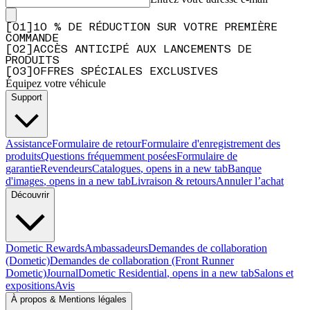
[
0
1
]
10 % DE RÉDUCTION SUR VOTRE PREMIÈRE
COMMANDE
[
0
2
]
ACCÈS ANTICIPÉ AUX LANCEMENTS DE
PRODUITS
[
0
3
]
OFFRES SPÉCIALES EXCLUSIVES
Équipez votre véhicule
Support
Assistance
Formulaire de retour
Formulaire d'enregistrement des
produits
Questions fréquemment posées
Formulaire de
garantie
Revendeurs
Catalogues
, opens in a new tab
Banque
d'images
, opens in a new tab
Livraison & retours
Annuler l’achat
Découvrir
Dometic Rewards
Ambassadeurs
Demandes de collaboration
(Dometic)
Demandes de collaboration (Front Runner
Dometic)
Journal
Dometic Residential
, opens in a new tab
Salons et
expositions
Avis
À propos & Mentions légales