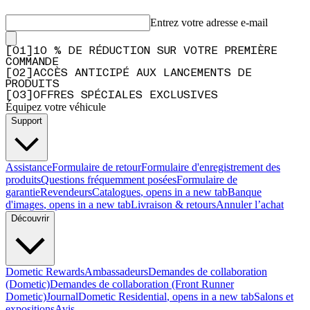
Entrez votre adresse e-mail
[
0
1
]
10 % DE RÉDUCTION SUR VOTRE PREMIÈRE
COMMANDE
[
0
2
]
ACCÈS ANTICIPÉ AUX LANCEMENTS DE
PRODUITS
[
0
3
]
OFFRES SPÉCIALES EXCLUSIVES
Équipez votre véhicule
Support
Assistance
Formulaire de retour
Formulaire d'enregistrement des
produits
Questions fréquemment posées
Formulaire de
garantie
Revendeurs
Catalogues
, opens in a new tab
Banque
d'images
, opens in a new tab
Livraison & retours
Annuler l’achat
Découvrir
Dometic Rewards
Ambassadeurs
Demandes de collaboration
(Dometic)
Demandes de collaboration (Front Runner
Dometic)
Journal
Dometic Residential
, opens in a new tab
Salons et
expositions
Avis