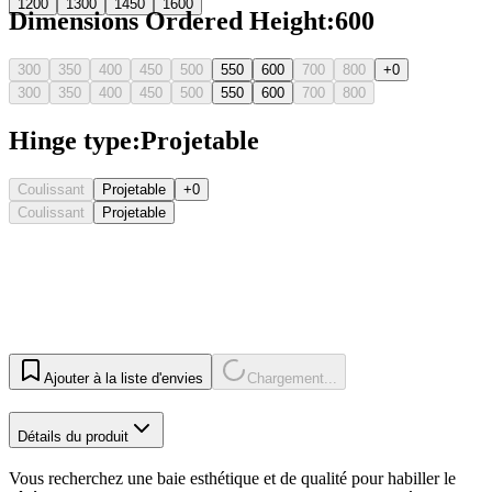
1200
1300
1450
1600
Dimensions Ordered Height
:
600
300
350
400
450
500
550
600
700
800
+0
300
350
400
450
500
550
600
700
800
Hinge type
:
Projetable
Coulissant
Projetable
+0
Coulissant
Projetable
Ajouter à la liste d'envies
Chargement...
Détails du produit
Vous recherchez une baie esthétique et de qualité pour habiller le