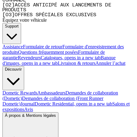
COMMANDE
[
0
2
]
ACCÈS ANTICIPÉ AUX LANCEMENTS DE
PRODUITS
[
0
3
]
OFFRES SPÉCIALES EXCLUSIVES
Équipez votre véhicule
Support
Assistance
Formulaire de retour
Formulaire d'enregistrement des
produits
Questions fréquemment posées
Formulaire de
garantie
Revendeurs
Catalogues
, opens in a new tab
Banque
d'images
, opens in a new tab
Livraison & retours
Annuler l’achat
Découvrir
Dometic Rewards
Ambassadeurs
Demandes de collaboration
(Dometic)
Demandes de collaboration (Front Runner
Dometic)
Journal
Dometic Residential
, opens in a new tab
Salons et
expositions
Avis
À propos & Mentions légales