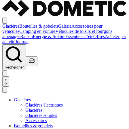
Glacières
Bouteilles & gobelets
Galerie
Accessoires pour
véhicules
Camping en voiture
Véhicules de loisirs et fourgons
aménagés
Bateau
Énergie & Solaire
Essentiels d’été
Offres
Acheter par
activité
Journal
Rechercher
0
Glacières
Glacières électriques
Glacières
Glacières souples
Accessoires
Bouteilles & gobelets