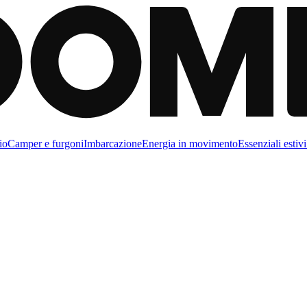
io
Camper e furgoni
Imbarcazione
Energia in movimento
Essenziali estivi