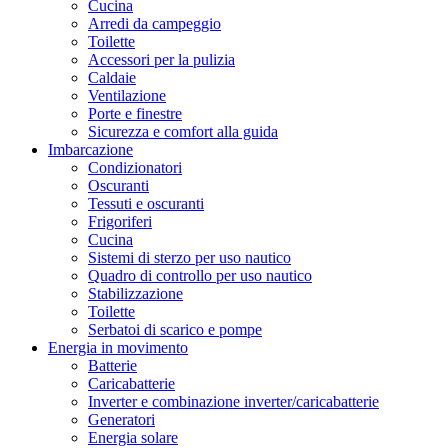
Cucina
Arredi da campeggio
Toilette
Accessori per la pulizia
Caldaie
Ventilazione
Porte e finestre
Sicurezza e comfort alla guida
Imbarcazione
Condizionatori
Oscuranti
Tessuti e oscuranti
Frigoriferi
Cucina
Sistemi di sterzo per uso nautico
Quadro di controllo per uso nautico
Stabilizzazione
Toilette
Serbatoi di scarico e pompe
Energia in movimento
Batterie
Caricabatterie
Inverter e combinazione inverter/caricabatterie
Generatori
Energia solare