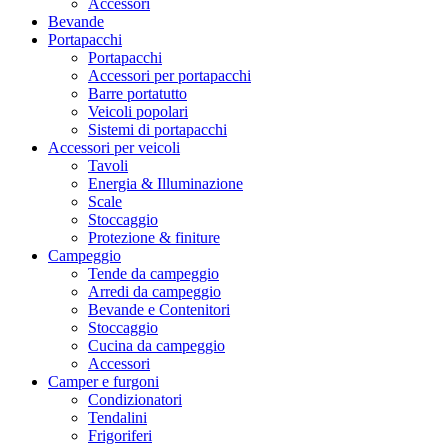
Accessori
Bevande
Portapacchi
Portapacchi
Accessori per portapacchi
Barre portatutto
Veicoli popolari
Sistemi di portapacchi
Accessori per veicoli
Tavoli
Energia & Illuminazione
Scale
Stoccaggio
Protezione & finiture
Campeggio
Tende da campeggio
Arredi da campeggio
Bevande e Contenitori
Stoccaggio
Cucina da campeggio
Accessori
Camper e furgoni
Condizionatori
Tendalini
Frigoriferi