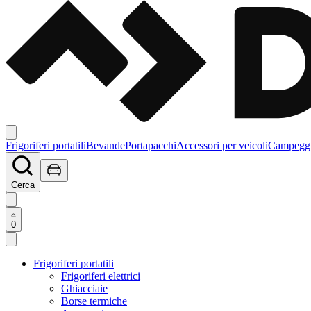
Frigoriferi portatili
Bevande
Portapacchi
Accessori per veicoli
Campegg
Cerca
0
Frigoriferi portatili
Frigoriferi elettrici
Ghiacciaie
Borse termiche