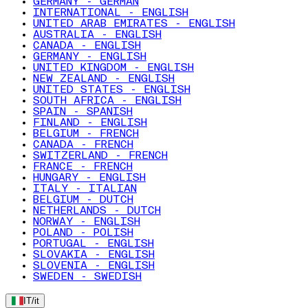
GERMANY - GERMAN
INTERNATIONAL - ENGLISH
UNITED ARAB EMIRATES - ENGLISH
AUSTRALIA - ENGLISH
CANADA - ENGLISH
GERMANY - ENGLISH
UNITED KINGDOM - ENGLISH
NEW ZEALAND - ENGLISH
UNITED STATES - ENGLISH
SOUTH AFRICA - ENGLISH
SPAIN - SPANISH
FINLAND - ENGLISH
BELGIUM - FRENCH
CANADA - FRENCH
SWITZERLAND - FRENCH
FRANCE - FRENCH
HUNGARY - ENGLISH
ITALY - ITALIAN
BELGIUM - DUTCH
NETHERLANDS - DUTCH
NORWAY - ENGLISH
POLAND - POLISH
PORTUGAL - ENGLISH
SLOVAKIA - ENGLISH
SLOVENIA - ENGLISH
SWEDEN - SWEDISH
IT
/
it