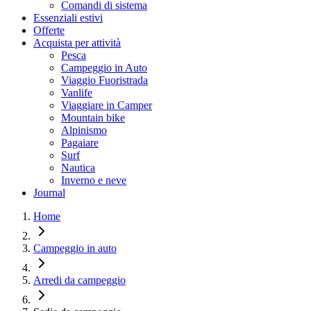
Comandi di sistema
Essenziali estivi
Offerte
Acquista per attività
Pesca
Campeggio in Auto
Viaggio Fuoristrada
Vanlife
Viaggiare in Camper
Mountain bike
Alpinismo
Pagaiare
Surf
Nautica
Inverno e neve
Journal
Home
Campeggio in auto
Arredi da campeggio