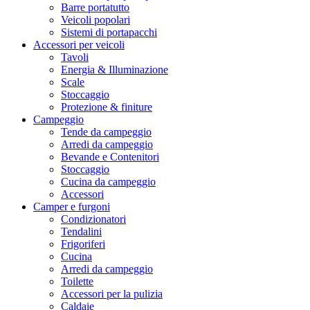
Barre portatutto
Veicoli popolari
Sistemi di portapacchi
Accessori per veicoli
Tavoli
Energia & Illuminazione
Scale
Stoccaggio
Protezione & finiture
Campeggio
Tende da campeggio
Arredi da campeggio
Bevande e Contenitori
Stoccaggio
Cucina da campeggio
Accessori
Camper e furgoni
Condizionatori
Tendalini
Frigoriferi
Cucina
Arredi da campeggio
Toilette
Accessori per la pulizia
Caldaie