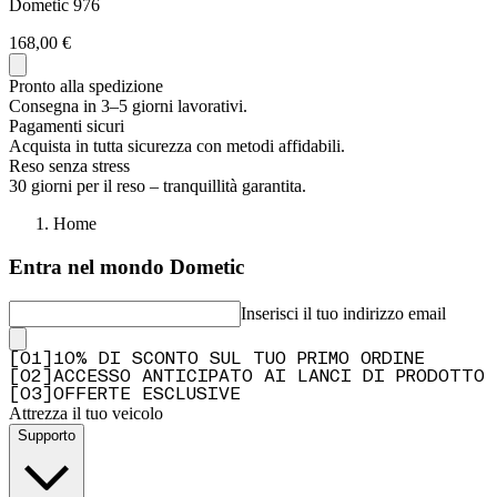
Dometic 976
168,00 €
Pronto alla spedizione
Consegna in 3–5 giorni lavorativi.
Pagamenti sicuri
Acquista in tutta sicurezza con metodi affidabili.
Reso senza stress
30 giorni per il reso – tranquillità garantita.
Home
Entra nel mondo Dometic
Inserisci il tuo indirizzo email
[
0
1
]
10% DI SCONTO SUL TUO PRIMO ORDINE
[
0
2
]
ACCESSO ANTICIPATO AI LANCI DI PRODOTTO
[
0
3
]
OFFERTE ESCLUSIVE
Attrezza il tuo veicolo
Supporto