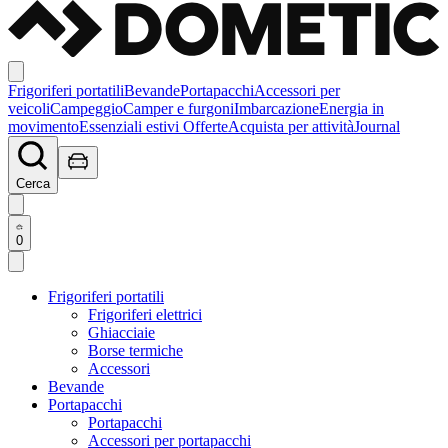
Frigoriferi portatili
Bevande
Portapacchi
Accessori per
veicoli
Campeggio
Camper e furgoni
Imbarcazione
Energia in
movimento
Essenziali estivi
Offerte
Acquista per attività
Journal
Cerca
0
Frigoriferi portatili
Frigoriferi elettrici
Ghiacciaie
Borse termiche
Accessori
Bevande
Portapacchi
Portapacchi
Accessori per portapacchi