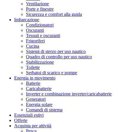
Ventilazione
Porte e finestre
Sicurezza e comfort alla guida
Imbarcazione
Condizionatori
Oscuranti
Tessuti e oscuranti
Frigoriferi
Cucina
Sistemi di sterzo per uso nautico
Quadro di controllo per uso nautico
Stabilizzazione
Toilette
Serbatoi di scarico e pompe
Energia in movimento
Batterie
Caricabatterie
Inverter e combinazione inverter/caricabatterie
Generatori
Energia solare
Comandi di sistema
Essenziali estivi
Offerte
Acquista per attività
Pesca