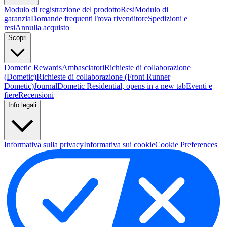
Modulo di registrazione del prodotto
Resi
Modulo di
garanzia
Domande frequenti
Trova rivenditore
Spedizioni e
resi
Annulla acquisto
Scopri
Dometic Rewards
Ambasciatori
Richieste di collaborazione
(Dometic)
Richieste di collaborazione (Front Runner
Dometic)
Journal
Dometic Residential
, opens in a new tab
Eventi e
fiere
Recensioni
Info legali
Informativa sulla privacy
Informativa sui cookie
Cookie Preferences