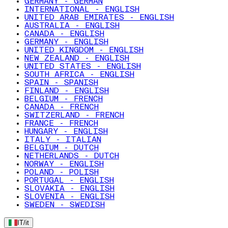
GERMANY - GERMAN
INTERNATIONAL - ENGLISH
UNITED ARAB EMIRATES - ENGLISH
AUSTRALIA - ENGLISH
CANADA - ENGLISH
GERMANY - ENGLISH
UNITED KINGDOM - ENGLISH
NEW ZEALAND - ENGLISH
UNITED STATES - ENGLISH
SOUTH AFRICA - ENGLISH
SPAIN - SPANISH
FINLAND - ENGLISH
BELGIUM - FRENCH
CANADA - FRENCH
SWITZERLAND - FRENCH
FRANCE - FRENCH
HUNGARY - ENGLISH
ITALY - ITALIAN
BELGIUM - DUTCH
NETHERLANDS - DUTCH
NORWAY - ENGLISH
POLAND - POLISH
PORTUGAL - ENGLISH
SLOVAKIA - ENGLISH
SLOVENIA - ENGLISH
SWEDEN - SWEDISH
IT
/
it