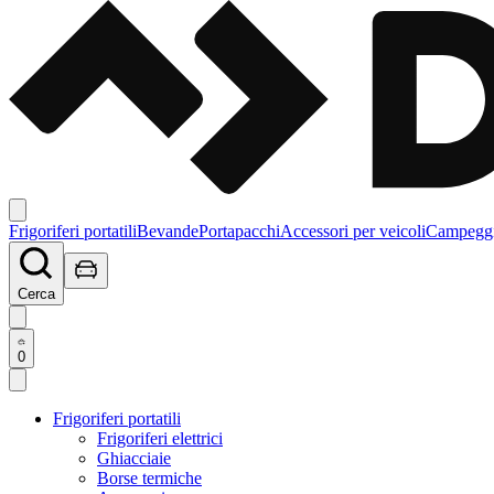
Frigoriferi portatili
Bevande
Portapacchi
Accessori per veicoli
Campegg
Cerca
0
Frigoriferi portatili
Frigoriferi elettrici
Ghiacciaie
Borse termiche