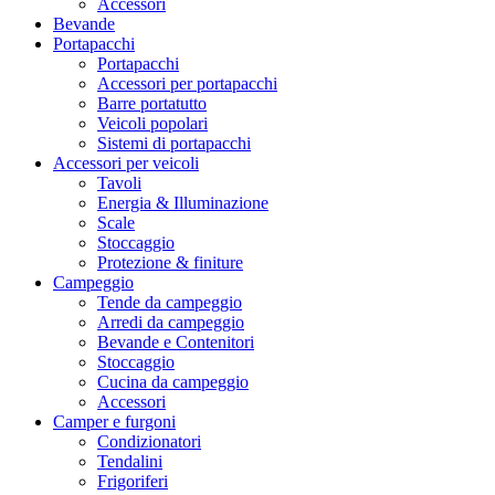
Accessori
Bevande
Portapacchi
Portapacchi
Accessori per portapacchi
Barre portatutto
Veicoli popolari
Sistemi di portapacchi
Accessori per veicoli
Tavoli
Energia & Illuminazione
Scale
Stoccaggio
Protezione & finiture
Campeggio
Tende da campeggio
Arredi da campeggio
Bevande e Contenitori
Stoccaggio
Cucina da campeggio
Accessori
Camper e furgoni
Condizionatori
Tendalini
Frigoriferi