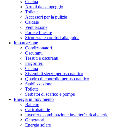
Cucina
Arredi da campeggio
Toilette
Accessori per la pulizia
Caldaie
Ventilazione
Porte e finestre
Sicurezza e comfort alla guida
Imbarcazione
Condizionatori
Oscuranti
Tessuti e oscuranti
Frigoriferi
Cucina
Sistemi di sterzo per uso nautico
Quadro di controllo per uso nautico
Stabilizzazione
Toilette
Serbatoi di scarico e pompe
Energia in movimento
Batterie
Caricabatterie
Inverter e combinazione inverter/caricabatterie
Generatori
Energia solare