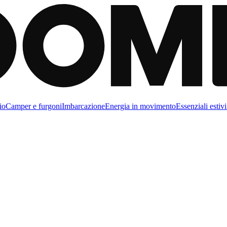
io
Camper e furgoni
Imbarcazione
Energia in movimento
Essenziali estivi