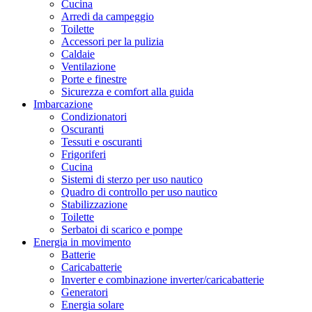
Cucina
Arredi da campeggio
Toilette
Accessori per la pulizia
Caldaie
Ventilazione
Porte e finestre
Sicurezza e comfort alla guida
Imbarcazione
Condizionatori
Oscuranti
Tessuti e oscuranti
Frigoriferi
Cucina
Sistemi di sterzo per uso nautico
Quadro di controllo per uso nautico
Stabilizzazione
Toilette
Serbatoi di scarico e pompe
Energia in movimento
Batterie
Caricabatterie
Inverter e combinazione inverter/caricabatterie
Generatori
Energia solare