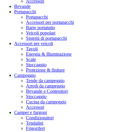
Accessori
Bevande
Portapacchi
Portapacchi
Accessori per portapacchi
Barre portatutto
Veicoli popolari
Sistemi di portapacchi
Accessori per veicoli
Tavoli
Energia & Illuminazione
Scale
Stoccaggio
Protezione & finiture
Campeggio
Tende da campeggio
Arredi da campeggio
Bevande e Contenitori
Stoccaggio
Cucina da campeggio
Accessori
Camper e furgoni
Condizionatori
Tendalini
Frigoriferi