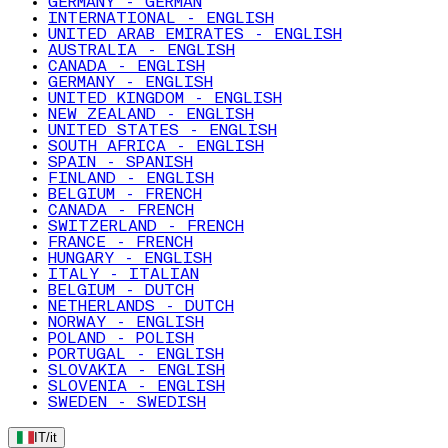
GERMANY - GERMAN
INTERNATIONAL - ENGLISH
UNITED ARAB EMIRATES - ENGLISH
AUSTRALIA - ENGLISH
CANADA - ENGLISH
GERMANY - ENGLISH
UNITED KINGDOM - ENGLISH
NEW ZEALAND - ENGLISH
UNITED STATES - ENGLISH
SOUTH AFRICA - ENGLISH
SPAIN - SPANISH
FINLAND - ENGLISH
BELGIUM - FRENCH
CANADA - FRENCH
SWITZERLAND - FRENCH
FRANCE - FRENCH
HUNGARY - ENGLISH
ITALY - ITALIAN
BELGIUM - DUTCH
NETHERLANDS - DUTCH
NORWAY - ENGLISH
POLAND - POLISH
PORTUGAL - ENGLISH
SLOVAKIA - ENGLISH
SLOVENIA - ENGLISH
SWEDEN - SWEDISH
IT
/
it