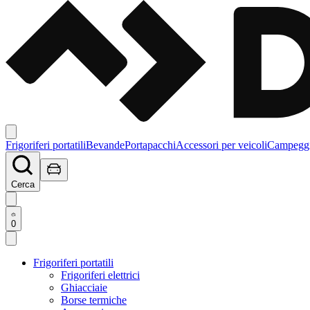
Frigoriferi portatili
Bevande
Portapacchi
Accessori per veicoli
Campegg
Cerca
0
Frigoriferi portatili
Frigoriferi elettrici
Ghiacciaie
Borse termiche