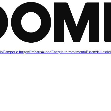
io
Camper e furgoni
Imbarcazione
Energia in movimento
Essenziali estivi