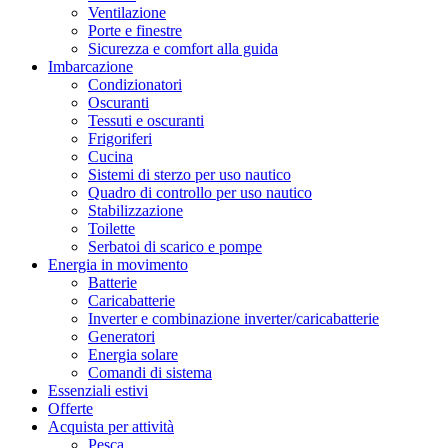
Ventilazione
Porte e finestre
Sicurezza e comfort alla guida
Imbarcazione
Condizionatori
Oscuranti
Tessuti e oscuranti
Frigoriferi
Cucina
Sistemi di sterzo per uso nautico
Quadro di controllo per uso nautico
Stabilizzazione
Toilette
Serbatoi di scarico e pompe
Energia in movimento
Batterie
Caricabatterie
Inverter e combinazione inverter/caricabatterie
Generatori
Energia solare
Comandi di sistema
Essenziali estivi
Offerte
Acquista per attività
Pesca