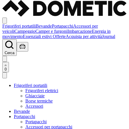
Frigoriferi portatili
Bevande
Portapacchi
Accessori per
veicoli
Campeggio
Camper e furgoni
Imbarcazione
Energia in
movimento
Essenziali estivi
Offerte
Acquista per attività
Journal
Cerca
0
Frigoriferi portatili
Frigoriferi elettrici
Ghiacciaie
Borse termiche
Accessori
Bevande
Portapacchi
Portapacchi
Accessori per portapacchi