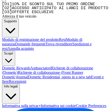
[
0
1
]
10% DI SCONTO SUL TUO PRIMO ORDINE
[
0
2
]
ACCESSO ANTICIPATO AI LANCI DI PRODOTTO
[
0
3
]
OFFERTE ESCLUSIVE
Attrezza il tuo veicolo
Supporto
Modulo di registrazione del prodotto
Resi
Modulo di
garanzia
Domande frequenti
Trova rivenditore
Spedizioni e
resi
Annulla acquisto
Scopri
Dometic Rewards
Ambasciatori
Richieste di collaborazione
(Dometic)
Richieste di collaborazione (Front Runner
Dometic)
Journal
Dometic Residential
, opens in a new tab
Eventi e
fiere
Recensioni
Info legali
Informativa sulla privacy
Informativa sui cookie
Cookie Preferences