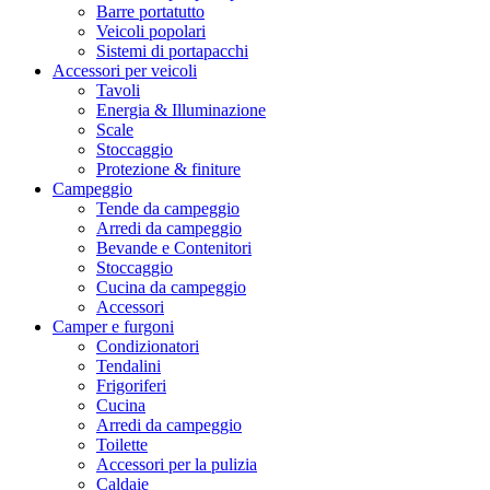
Barre portatutto
Veicoli popolari
Sistemi di portapacchi
Accessori per veicoli
Tavoli
Energia & Illuminazione
Scale
Stoccaggio
Protezione & finiture
Campeggio
Tende da campeggio
Arredi da campeggio
Bevande e Contenitori
Stoccaggio
Cucina da campeggio
Accessori
Camper e furgoni
Condizionatori
Tendalini
Frigoriferi
Cucina
Arredi da campeggio
Toilette
Accessori per la pulizia
Caldaie