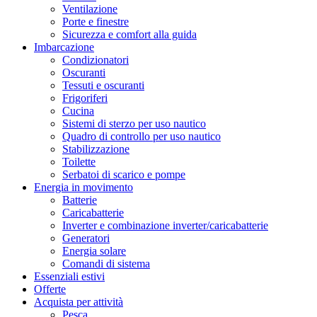
Ventilazione
Porte e finestre
Sicurezza e comfort alla guida
Imbarcazione
Condizionatori
Oscuranti
Tessuti e oscuranti
Frigoriferi
Cucina
Sistemi di sterzo per uso nautico
Quadro di controllo per uso nautico
Stabilizzazione
Toilette
Serbatoi di scarico e pompe
Energia in movimento
Batterie
Caricabatterie
Inverter e combinazione inverter/caricabatterie
Generatori
Energia solare
Comandi di sistema
Essenziali estivi
Offerte
Acquista per attività
Pesca