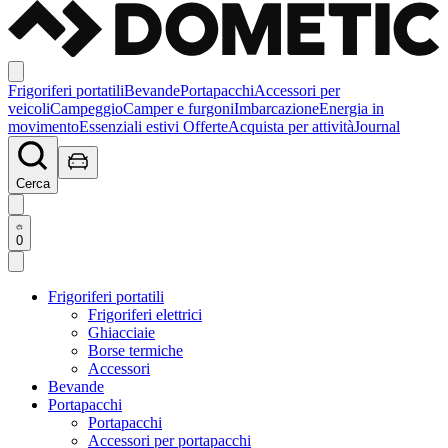
Frigoriferi portatili
Bevande
Portapacchi
Accessori per
veicoli
Campeggio
Camper e furgoni
Imbarcazione
Energia in
movimento
Essenziali estivi
Offerte
Acquista per attività
Journal
Cerca
0
Frigoriferi portatili
Frigoriferi elettrici
Ghiacciaie
Borse termiche
Accessori
Bevande
Portapacchi
Portapacchi
Accessori per portapacchi