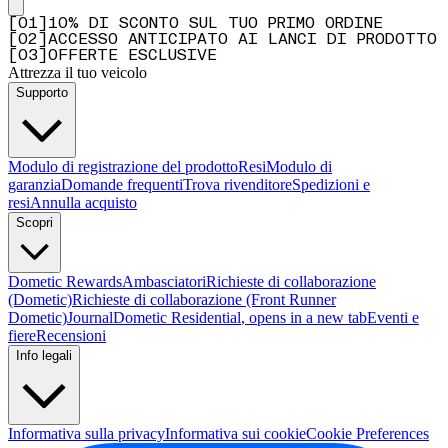
[
0
1
]
10% DI SCONTO SUL TUO PRIMO ORDINE
[
0
2
]
ACCESSO ANTICIPATO AI LANCI DI PRODOTTO
[
0
3
]
OFFERTE ESCLUSIVE
Attrezza il tuo veicolo
Supporto
Modulo di registrazione del prodotto
Resi
Modulo di
garanzia
Domande frequenti
Trova rivenditore
Spedizioni e
resi
Annulla acquisto
Scopri
Dometic Rewards
Ambasciatori
Richieste di collaborazione
(Dometic)
Richieste di collaborazione (Front Runner
Dometic)
Journal
Dometic Residential
, opens in a new tab
Eventi e
fiere
Recensioni
Info legali
Informativa sulla privacy
Informativa sui cookie
Cookie Preferences