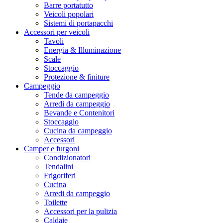
Barre portatutto
Veicoli popolari
Sistemi di portapacchi
Accessori per veicoli
Tavoli
Energia & Illuminazione
Scale
Stoccaggio
Protezione & finiture
Campeggio
Tende da campeggio
Arredi da campeggio
Bevande e Contenitori
Stoccaggio
Cucina da campeggio
Accessori
Camper e furgoni
Condizionatori
Tendalini
Frigoriferi
Cucina
Arredi da campeggio
Toilette
Accessori per la pulizia
Caldaie