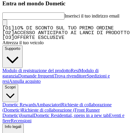
Entra nel mondo Dometic
Inserisci il tuo indirizzo email
[
0
1
]
10% DI SCONTO SUL TUO PRIMO ORDINE
[
0
2
]
ACCESSO ANTICIPATO AI LANCI DI PRODOTTO
[
0
3
]
OFFERTE ESCLUSIVE
Attrezza il tuo veicolo
Supporto
Modulo di registrazione del prodotto
Resi
Modulo di
garanzia
Domande frequenti
Trova rivenditore
Spedizioni e
resi
Annulla acquisto
Scopri
Dometic Rewards
Ambasciatori
Richieste di collaborazione
(Dometic)
Richieste di collaborazione (Front Runner
Dometic)
Journal
Dometic Residential
, opens in a new tab
Eventi e
fiere
Recensioni
Info legali