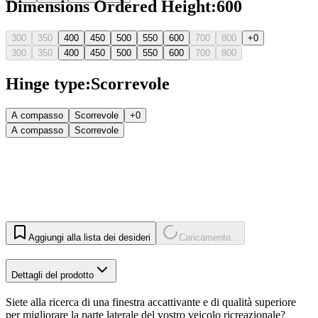
Dimensions Ordered Height
:
600
300
350
400
450
500
550
600
700
800
+0
300
350
400
450
500
550
600
700
800
Hinge type
:
Scorrevole
A compasso
Scorrevole
+0
A compasso
Scorrevole
Aggiungi alla lista dei desideri
Caricamento...
Dettagli del prodotto
Siete alla ricerca di una finestra accattivante e di qualità superiore
per migliorare la parte laterale del vostro veicolo ricreazionale?