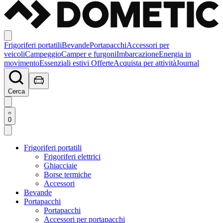
Frigoriferi portatili
Bevande
Portapacchi
Accessori per
veicoli
Campeggio
Camper e furgoni
Imbarcazione
Energia in
movimento
Essenziali estivi
Offerte
Acquista per attività
Journal
Cerca
0
Frigoriferi portatili
Frigoriferi elettrici
Ghiacciaie
Borse termiche
Accessori
Bevande
Portapacchi
Portapacchi
Accessori per portapacchi