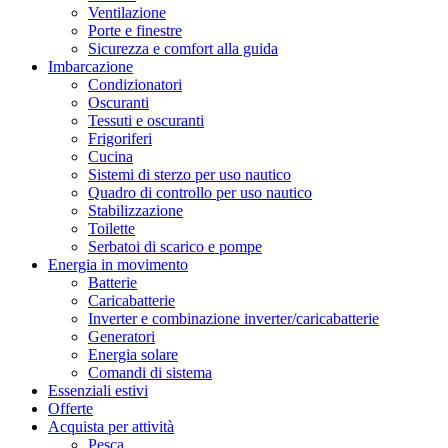
Ventilazione
Porte e finestre
Sicurezza e comfort alla guida
Imbarcazione
Condizionatori
Oscuranti
Tessuti e oscuranti
Frigoriferi
Cucina
Sistemi di sterzo per uso nautico
Quadro di controllo per uso nautico
Stabilizzazione
Toilette
Serbatoi di scarico e pompe
Energia in movimento
Batterie
Caricabatterie
Inverter e combinazione inverter/caricabatterie
Generatori
Energia solare
Comandi di sistema
Essenziali estivi
Offerte
Acquista per attività
Pesca