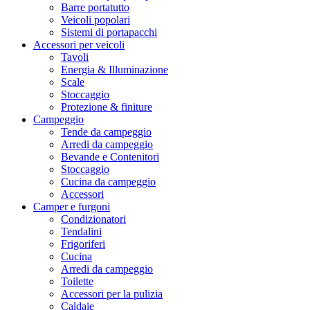
Barre portatutto
Veicoli popolari
Sistemi di portapacchi
Accessori per veicoli
Tavoli
Energia & Illuminazione
Scale
Stoccaggio
Protezione & finiture
Campeggio
Tende da campeggio
Arredi da campeggio
Bevande e Contenitori
Stoccaggio
Cucina da campeggio
Accessori
Camper e furgoni
Condizionatori
Tendalini
Frigoriferi
Cucina
Arredi da campeggio
Toilette
Accessori per la pulizia
Caldaie