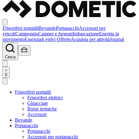
Frigoriferi portatili
Bevande
Portapacchi
Accessori per
veicoli
Campeggio
Camper e furgoni
Imbarcazione
Energia in
movimento
Essenziali estivi
Offerte
Acquista per attività
Journal
Cerca
0
Frigoriferi portatili
Frigoriferi elettrici
Ghiacciaie
Borse termiche
Accessori
Bevande
Portapacchi
Portapacchi
Accessori per portapacchi