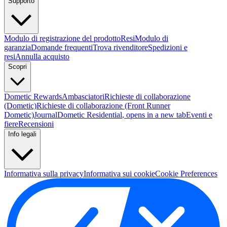
Supporto
Modulo di registrazione del prodotto
Resi
Modulo di
garanzia
Domande frequenti
Trova rivenditore
Spedizioni e
resi
Annulla acquisto
Scopri
Dometic Rewards
Ambasciatori
Richieste di collaborazione
(Dometic)
Richieste di collaborazione (Front Runner
Dometic)
Journal
Dometic Residential
, opens in a new tab
Eventi e
fiere
Recensioni
Info legali
Informativa sulla privacy
Informativa sui cookie
Cookie Preferences