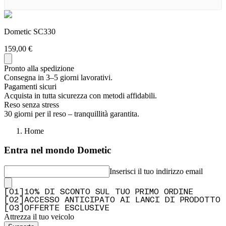
Dometic SC330
159,00 €
Pronto alla spedizione
Consegna in 3–5 giorni lavorativi.
Pagamenti sicuri
Acquista in tutta sicurezza con metodi affidabili.
Reso senza stress
30 giorni per il reso – tranquillità garantita.
Home
Entra nel mondo Dometic
Inserisci il tuo indirizzo email
[
0
1
]
10% DI SCONTO SUL TUO PRIMO ORDINE
[
0
2
]
ACCESSO ANTICIPATO AI LANCI DI PRODOTTO
[
0
3
]
OFFERTE ESCLUSIVE
Attrezza il tuo veicolo