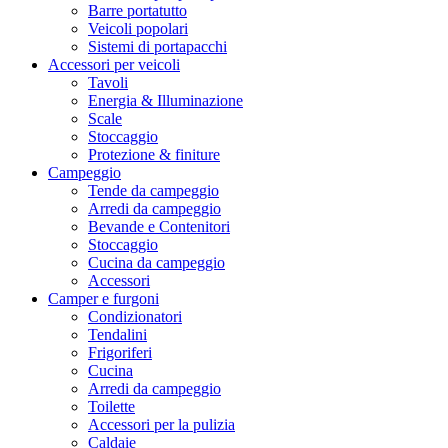
Barre portatutto
Veicoli popolari
Sistemi di portapacchi
Accessori per veicoli
Tavoli
Energia & Illuminazione
Scale
Stoccaggio
Protezione & finiture
Campeggio
Tende da campeggio
Arredi da campeggio
Bevande e Contenitori
Stoccaggio
Cucina da campeggio
Accessori
Camper e furgoni
Condizionatori
Tendalini
Frigoriferi
Cucina
Arredi da campeggio
Toilette
Accessori per la pulizia
Caldaie