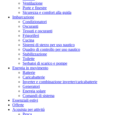
Ventilazione
Porte e finestre
Sicurezza e comfort alla guida
Imbarcazione
Condizionatori
Oscuranti
Tessuti e oscuranti
Frigoriferi
Cucina
Sistemi di sterzo per uso nautico
Quadro di controllo per uso nautico
Stabilizzazione
Toilette
Serbatoi di scarico e pompe
Energia in movimento
Batterie
Caricabatterie
Inverter e combinazione inverter/caricabatterie
Generatori
Energia solare
Comandi di sistema
Essenziali estivi
Offerte
Acquista per attività
Pesca