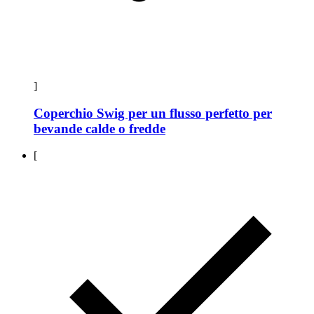
]
Coperchio Swig per un flusso perfetto per
bevande calde o fredde
[