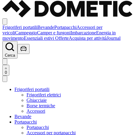
Frigoriferi portatili
Bevande
Portapacchi
Accessori per
veicoli
Campeggio
Camper e furgoni
Imbarcazione
Energia in
movimento
Essenziali estivi
Offerte
Acquista per attività
Journal
Cerca
0
Frigoriferi portatili
Frigoriferi elettrici
Ghiacciaie
Borse termiche
Accessori
Bevande
Portapacchi
Portapacchi
Accessori per portapacchi