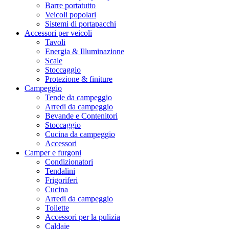
Barre portatutto
Veicoli popolari
Sistemi di portapacchi
Accessori per veicoli
Tavoli
Energia & Illuminazione
Scale
Stoccaggio
Protezione & finiture
Campeggio
Tende da campeggio
Arredi da campeggio
Bevande e Contenitori
Stoccaggio
Cucina da campeggio
Accessori
Camper e furgoni
Condizionatori
Tendalini
Frigoriferi
Cucina
Arredi da campeggio
Toilette
Accessori per la pulizia
Caldaie