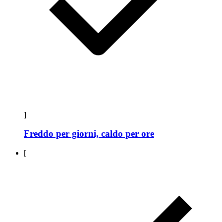
]
Freddo per giorni, caldo per ore
[