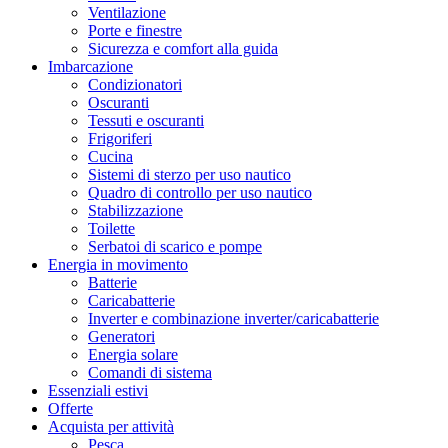
Ventilazione
Porte e finestre
Sicurezza e comfort alla guida
Imbarcazione
Condizionatori
Oscuranti
Tessuti e oscuranti
Frigoriferi
Cucina
Sistemi di sterzo per uso nautico
Quadro di controllo per uso nautico
Stabilizzazione
Toilette
Serbatoi di scarico e pompe
Energia in movimento
Batterie
Caricabatterie
Inverter e combinazione inverter/caricabatterie
Generatori
Energia solare
Comandi di sistema
Essenziali estivi
Offerte
Acquista per attività
Pesca