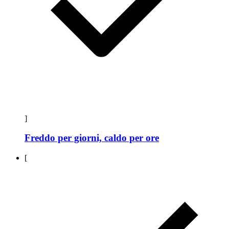
]
Freddo per giorni, caldo per ore
[