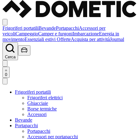
Frigoriferi portatili
Bevande
Portapacchi
Accessori per
veicoli
Campeggio
Camper e furgoni
Imbarcazione
Energia in
movimento
Essenziali estivi
Offerte
Acquista per attività
Journal
Cerca
0
Frigoriferi portatili
Frigoriferi elettrici
Ghiacciaie
Borse termiche
Accessori
Bevande
Portapacchi
Portapacchi
Accessori per portapacchi