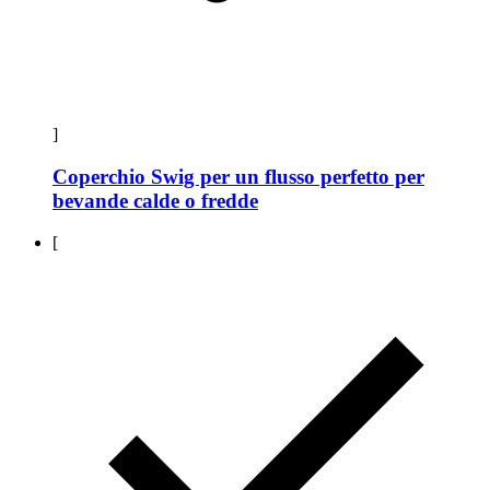
]
Coperchio Swig per un flusso perfetto per
bevande calde o fredde
[