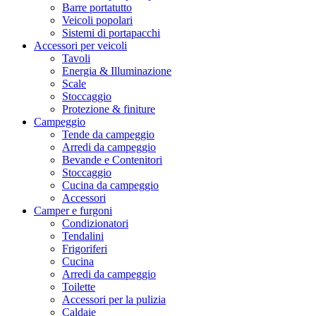
Barre portatutto
Veicoli popolari
Sistemi di portapacchi
Accessori per veicoli
Tavoli
Energia & Illuminazione
Scale
Stoccaggio
Protezione & finiture
Campeggio
Tende da campeggio
Arredi da campeggio
Bevande e Contenitori
Stoccaggio
Cucina da campeggio
Accessori
Camper e furgoni
Condizionatori
Tendalini
Frigoriferi
Cucina
Arredi da campeggio
Toilette
Accessori per la pulizia
Caldaie