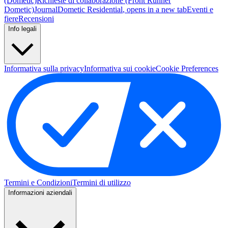
(Dometic)
Richieste di collaborazione (Front Runner
Dometic)
Journal
Dometic Residential
, opens in a new tab
Eventi e
fiere
Recensioni
Info legali
Informativa sulla privacy
Informativa sui cookie
Cookie Preferences
Termini e Condizioni
Termini di utilizzo
Informazioni aziendali