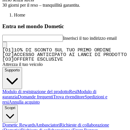
30 giorni per il reso – tranquillità garantita.
Home
Entra nel mondo Dometic
Inserisci il tuo indirizzo email
[
0
1
]
10% DI SCONTO SUL TUO PRIMO ORDINE
[
0
2
]
ACCESSO ANTICIPATO AI LANCI DI PRODOTTO
[
0
3
]
OFFERTE ESCLUSIVE
Attrezza il tuo veicolo
Supporto
Modulo di registrazione del prodotto
Resi
Modulo di
garanzia
Domande frequenti
Trova rivenditore
Spedizioni e
resi
Annulla acquisto
Scopri
Dometic Rewards
Ambasciatori
Richieste di collaborazione