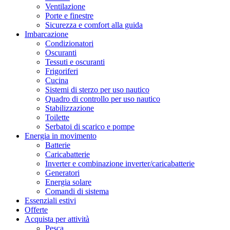
Ventilazione
Porte e finestre
Sicurezza e comfort alla guida
Imbarcazione
Condizionatori
Oscuranti
Tessuti e oscuranti
Frigoriferi
Cucina
Sistemi di sterzo per uso nautico
Quadro di controllo per uso nautico
Stabilizzazione
Toilette
Serbatoi di scarico e pompe
Energia in movimento
Batterie
Caricabatterie
Inverter e combinazione inverter/caricabatterie
Generatori
Energia solare
Comandi di sistema
Essenziali estivi
Offerte
Acquista per attività
Pesca