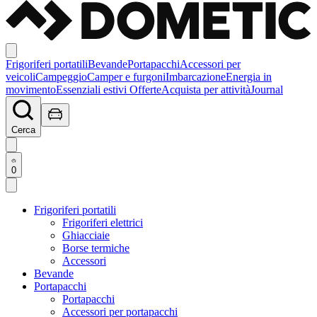
Frigoriferi portatili
Bevande
Portapacchi
Accessori per
veicoli
Campeggio
Camper e furgoni
Imbarcazione
Energia in
movimento
Essenziali estivi
Offerte
Acquista per attività
Journal
Cerca
0
Frigoriferi portatili
Frigoriferi elettrici
Ghiacciaie
Borse termiche
Accessori
Bevande
Portapacchi
Portapacchi
Accessori per portapacchi