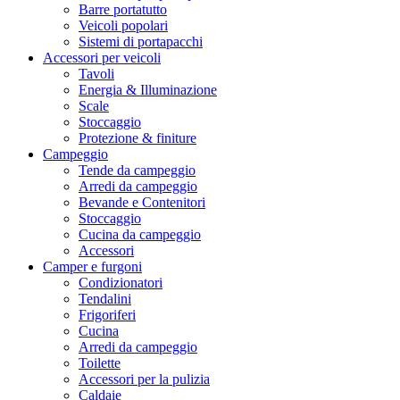
Barre portatutto
Veicoli popolari
Sistemi di portapacchi
Accessori per veicoli
Tavoli
Energia & Illuminazione
Scale
Stoccaggio
Protezione & finiture
Campeggio
Tende da campeggio
Arredi da campeggio
Bevande e Contenitori
Stoccaggio
Cucina da campeggio
Accessori
Camper e furgoni
Condizionatori
Tendalini
Frigoriferi
Cucina
Arredi da campeggio
Toilette
Accessori per la pulizia
Caldaie