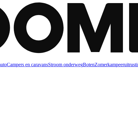
auto
Campers en caravans
Stroom onderweg
Boten
Zomerkampeeruitrusti