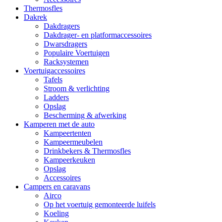
Thermosfles
Dakrek
Dakdragers
Dakdrager- en platformaccessoires
Dwarsdragers
Populaire Voertuigen
Racksystemen
Voertuigaccessoires
Tafels
Stroom & verlichting
Ladders
Opslag
Bescherming & afwerking
Kamperen met de auto
Kampeertenten
Kampeermeubelen
Drinkbekers & Thermosfles
Kampeerkeuken
Opslag
Accessoires
Campers en caravans
Airco
Op het voertuig gemonteerde luifels
Koeling