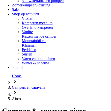
Vuilwatertanks en pompen
Zomerkampeeruitrusting
Sale
Shop op activiteit
Vissen
Kamperen met auto
Overland kamperen
Vanlife
Reizen met de camper
Mountainbiken
Klimmen
Peddelen
Surfen
Varen en boottochten
Winter & sneeuw
Journal
Home
Campers en caravans
Airco
Camper & caravan airco