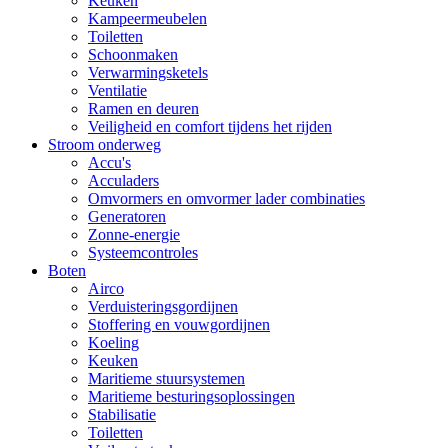
Keuken
Kampeermeubelen
Toiletten
Schoonmaken
Verwarmingsketels
Ventilatie
Ramen en deuren
Veiligheid en comfort tijdens het rijden
Stroom onderweg
Accu's
Acculaders
Omvormers en omvormer lader combinaties
Generatoren
Zonne-energie
Systeemcontroles
Boten
Airco
Verduisteringsgordijnen
Stoffering en vouwgordijnen
Koeling
Keuken
Maritieme stuursystemen
Maritieme besturingsoplossingen
Stabilisatie
Toiletten