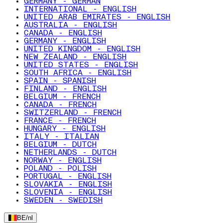
GERMANY - GERMAN
INTERNATIONAL - ENGLISH
UNITED ARAB EMIRATES - ENGLISH
AUSTRALIA - ENGLISH
CANADA - ENGLISH
GERMANY - ENGLISH
UNITED KINGDOM - ENGLISH
NEW ZEALAND - ENGLISH
UNITED STATES - ENGLISH
SOUTH AFRICA - ENGLISH
SPAIN - SPANISH
FINLAND - ENGLISH
BELGIUM - FRENCH
CANADA - FRENCH
SWITZERLAND - FRENCH
FRANCE - FRENCH
HUNGARY - ENGLISH
ITALY - ITALIAN
BELGIUM - DUTCH
NETHERLANDS - DUTCH
NORWAY - ENGLISH
POLAND - POLISH
PORTUGAL - ENGLISH
SLOVAKIA - ENGLISH
SLOVENIA - ENGLISH
SWEDEN - SWEDISH
BE
/
nl