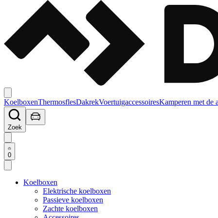
Koelboxen
Thermosfles
Dakrek
Voertuigaccessoires
Kamperen met de 
Zoek
0
Koelboxen
Elektrische koelboxen
Passieve koelboxen
Zachte koelboxen
Accessoires