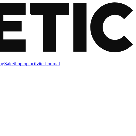
ng
Sale
Shop op activiteit
Journal