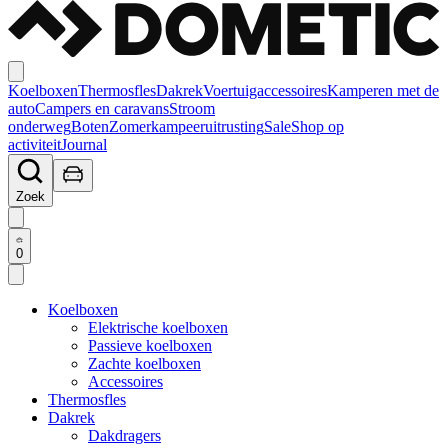
Koelboxen
Thermosfles
Dakrek
Voertuigaccessoires
Kamperen met de
auto
Campers en caravans
Stroom
onderweg
Boten
Zomerkampeeruitrusting
Sale
Shop op
activiteit
Journal
Zoek
0
Koelboxen
Elektrische koelboxen
Passieve koelboxen
Zachte koelboxen
Accessoires
Thermosfles
Dakrek
Dakdragers