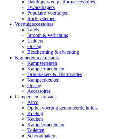
Dakdrager- en platformaccessoires
Dwarsdragers
Populaire Voertuigen
Racksystemen
Voertuigaccessoires
Tafels
Stroom & verlichting
Ladders
Opslag
Bescherming & afwerking
Kamperen met de auto
Kampeertenten
Kampeermeubelen
Drinkbekers & Thermosfles
Kampeerkeuken
Opslag
Accessoires
Campers en caravans
Airco
Op het voertuig gemonteerde luifels
Koeling
Keuken
Kampeermeubelen
Toiletten
Schoonmaken