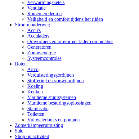
Verwarmingsketels
Ventilatie
Ramen en deuren
Veiligheid en comfort tijdens het rijden
Stroom onderweg
Accu's
Acculaders
Omvormers en omvormer lader combinaties
Generatoren
Zonne-energie
Systeemcontroles
Boten
Airco
Verduisteringsgordijnen
Stoffering en vouwgordijnen
Koeling
Keuken
Maritieme stuursystemen
Maritieme besturingsoplossingen
Stabilisatie
Toiletten
Vuilwatertanks en pompen
Zomerkampeeruitrusting
Sale
Shop op activiteit