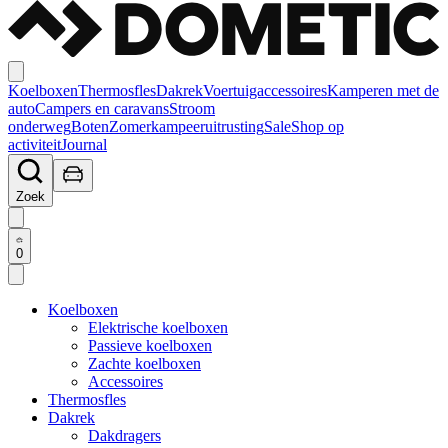
Koelboxen
Thermosfles
Dakrek
Voertuigaccessoires
Kamperen met de
auto
Campers en caravans
Stroom
onderweg
Boten
Zomerkampeeruitrusting
Sale
Shop op
activiteit
Journal
Zoek
0
Koelboxen
Elektrische koelboxen
Passieve koelboxen
Zachte koelboxen
Accessoires
Thermosfles
Dakrek
Dakdragers