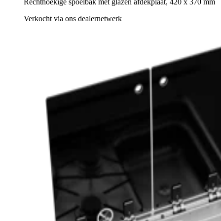
Rechthoekige spoelbak met glazen afdekplaat, 420 x 370 mm
Verkocht via ons dealernetwerk