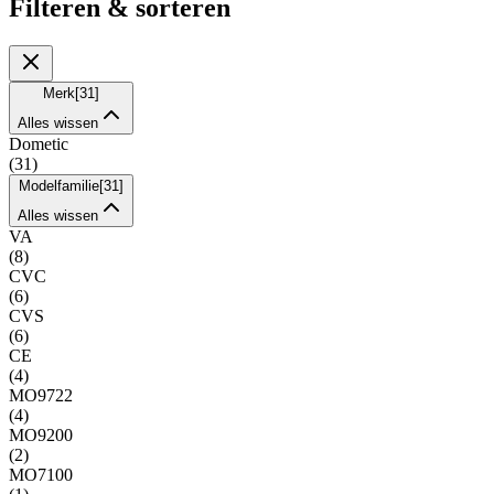
Filteren & sorteren
Merk
[
31
]
Alles wissen
Dometic
(
31
)
Modelfamilie
[
31
]
Alles wissen
VA
(
8
)
CVC
(
6
)
CVS
(
6
)
CE
(
4
)
MO9722
(
4
)
MO9200
(
2
)
MO7100