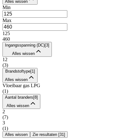
Alles wissen
Min
Max
125
460
Ingangsspanning (DC)
[
3
]
Alles wissen
12
(
3
)
Brandstoftype
[
1
]
Alles wissen
Vloeibaar gas LPG
(
1
)
Aantal branders
[
8
]
Alles wissen
2
(
7
)
3
(
1
)
Alles wissen
Zie resultaten
[
31
]