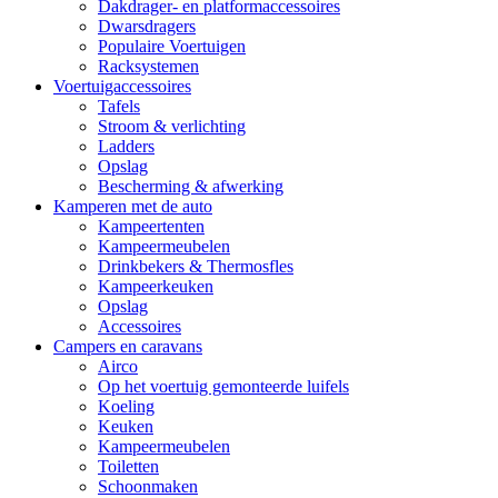
Dakdrager- en platformaccessoires
Dwarsdragers
Populaire Voertuigen
Racksystemen
Voertuigaccessoires
Tafels
Stroom & verlichting
Ladders
Opslag
Bescherming & afwerking
Kamperen met de auto
Kampeertenten
Kampeermeubelen
Drinkbekers & Thermosfles
Kampeerkeuken
Opslag
Accessoires
Campers en caravans
Airco
Op het voertuig gemonteerde luifels
Koeling
Keuken
Kampeermeubelen
Toiletten
Schoonmaken