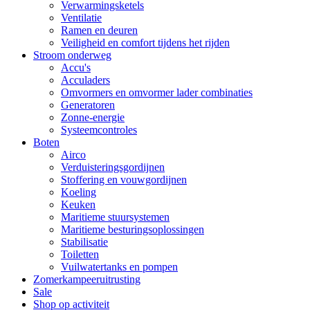
Verwarmingsketels
Ventilatie
Ramen en deuren
Veiligheid en comfort tijdens het rijden
Stroom onderweg
Accu's
Acculaders
Omvormers en omvormer lader combinaties
Generatoren
Zonne-energie
Systeemcontroles
Boten
Airco
Verduisteringsgordijnen
Stoffering en vouwgordijnen
Koeling
Keuken
Maritieme stuursystemen
Maritieme besturingsoplossingen
Stabilisatie
Toiletten
Vuilwatertanks en pompen
Zomerkampeeruitrusting
Sale
Shop op activiteit