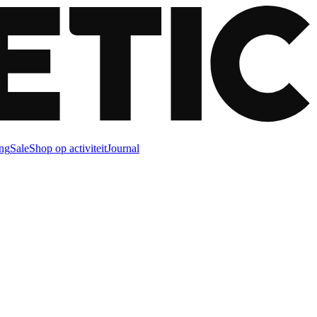
ng
Sale
Shop op activiteit
Journal