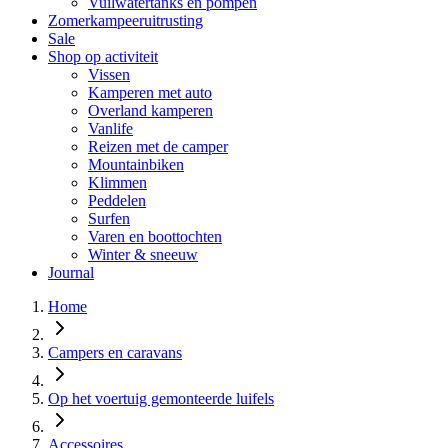
Vuilwatertanks en pompen
Zomerkampeeruitrusting
Sale
Shop op activiteit
Vissen
Kamperen met auto
Overland kamperen
Vanlife
Reizen met de camper
Mountainbiken
Klimmen
Peddelen
Surfen
Varen en boottochten
Winter & sneeuw
Journal
Home
Campers en caravans
Op het voertuig gemonteerde luifels
Accessoires