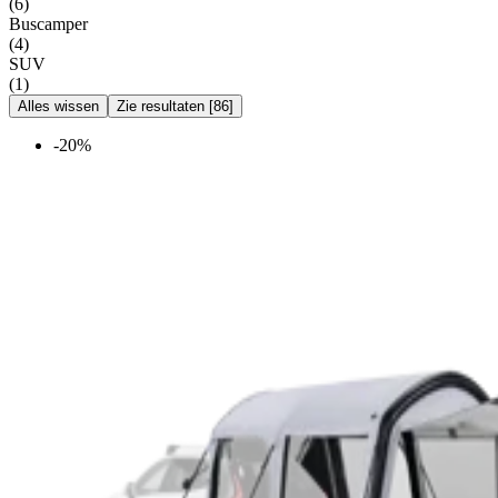
(
6
)
Buscamper
(
4
)
SUV
(
1
)
Alles wissen
Zie resultaten
[
86
]
-20%