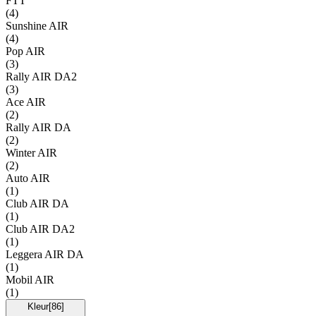
FTT
(
4
)
Sunshine AIR
(
4
)
Pop AIR
(
3
)
Rally AIR DA2
(
3
)
Ace AIR
(
2
)
Rally AIR DA
(
2
)
Winter AIR
(
2
)
Auto AIR
(
1
)
Club AIR DA
(
1
)
Club AIR DA2
(
1
)
Leggera AIR DA
(
1
)
Mobil AIR
(
1
)
Kleur
[
86
]