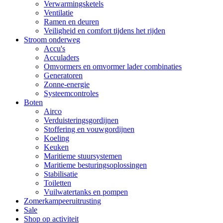
Verwarmingsketels
Ventilatie
Ramen en deuren
Veiligheid en comfort tijdens het rijden
Stroom onderweg
Accu's
Acculaders
Omvormers en omvormer lader combinaties
Generatoren
Zonne-energie
Systeemcontroles
Boten
Airco
Verduisteringsgordijnen
Stoffering en vouwgordijnen
Koeling
Keuken
Maritieme stuursystemen
Maritieme besturingsoplossingen
Stabilisatie
Toiletten
Vuilwatertanks en pompen
Zomerkampeeruitrusting
Sale
Shop op activiteit