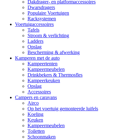
Dakdrager- en platformaccessoires
Dwarsdragers
Populaire Voertuigen
Racksystemen
Voertuigaccessoires
Tafels
Stroom & verlichting
Ladders
Opslag
Bescherming & afwerking
Kamperen met de auto
Kampeertenten
Kampeermeubelen
Drinkbekers & Thermosfles
Kampeerkeuken
Opslag
Accessoires
Campers en caravans
Airco
Op het voertuig gemonteerde luifels
Koeling
Keuken
Kampeermeubelen
Toiletten
Schoonmaken