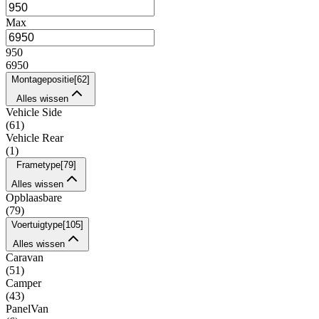
Max
950
6950
Montagepositie
[
62
]
Alles wissen
Vehicle Side
(
61
)
Vehicle Rear
(
1
)
Frametype
[
79
]
Alles wissen
Opblaasbare
(
79
)
Voertuigtype
[
105
]
Alles wissen
Caravan
(
51
)
Camper
(
43
)
PanelVan