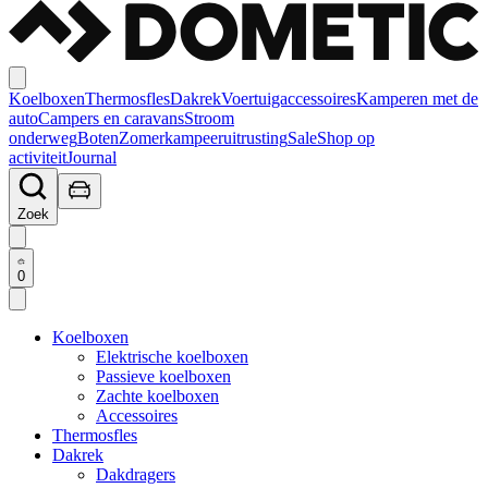
Koelboxen
Thermosfles
Dakrek
Voertuigaccessoires
Kamperen met de
auto
Campers en caravans
Stroom
onderweg
Boten
Zomerkampeeruitrusting
Sale
Shop op
activiteit
Journal
Zoek
0
Koelboxen
Elektrische koelboxen
Passieve koelboxen
Zachte koelboxen
Accessoires
Thermosfles
Dakrek
Dakdragers