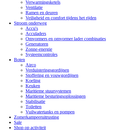
Verwarmingsketels
Ventilatie
Ramen en deuren
Veiligheid en comfort tijdens het rijden
Stroom onderweg
Accu's
Acculaders
Omvormers en omvormer lader combinaties
Generatoren
Zonne-energie
Systeemcontroles
Boten
Airco
Verduisteringsgordijnen
Stoffering en vouwgordijnen
Koeling
Keuken
Maritieme stuursystemen
Maritieme besturingsoplossingen
Stabilisatie
Toiletten
Vuilwatertanks en pompen
Zomerkampeeruitrusting
Sale
Shop op activiteit