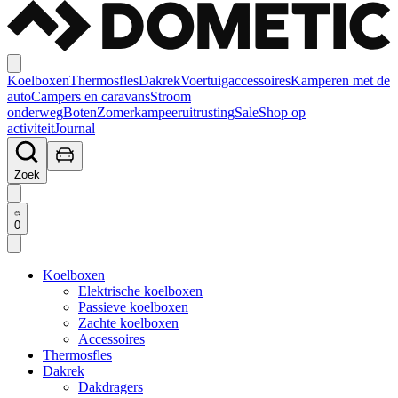
Koelboxen
Thermosfles
Dakrek
Voertuigaccessoires
Kamperen met de
auto
Campers en caravans
Stroom
onderweg
Boten
Zomerkampeeruitrusting
Sale
Shop op
activiteit
Journal
Zoek
0
Koelboxen
Elektrische koelboxen
Passieve koelboxen
Zachte koelboxen
Accessoires
Thermosfles
Dakrek
Dakdragers