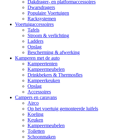
Dakdrager- en platformaccessoires
Dwarsdragers
Populaire Voertuigen
Racksystemen
Voertuigaccessoires
Tafels
Stroom & verlichting
Ladders
Opslag
Bescherming & afwerking
Kamperen met de auto
Kampeertenten
Kampeermeubelen
Drinkbekers & Thermosfles
Kampeerkeuken
Opslag
Accessoires
Campers en caravans
Airco
Op het voertuig gemonteerde luifels
Koeling
Keuken
Kampeermeubelen
Toiletten
Schoonmaken