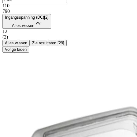
110
790
Ingangsspanning (DC)
[
2
]
Alles wissen
12
(
2
)
Alles wissen
Zie resultaten
[
29
]
Vorige laden