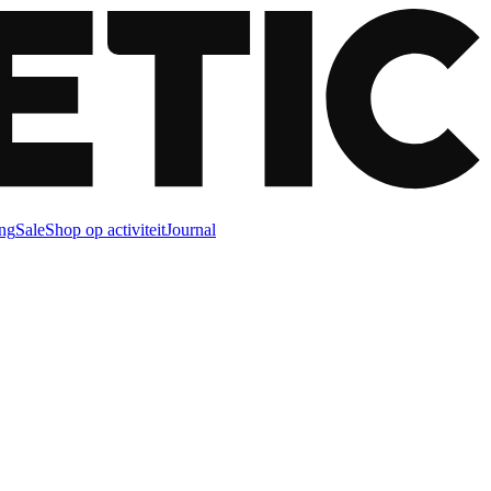
ng
Sale
Shop op activiteit
Journal