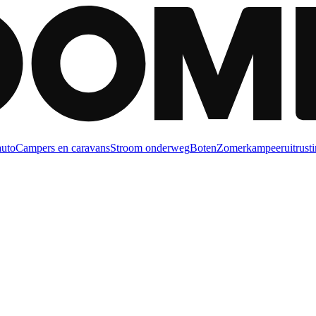
auto
Campers en caravans
Stroom onderweg
Boten
Zomerkampeeruitrusti