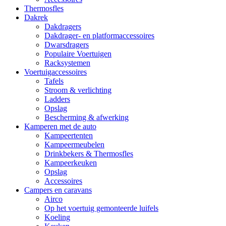
Thermosfles
Dakrek
Dakdragers
Dakdrager- en platformaccessoires
Dwarsdragers
Populaire Voertuigen
Racksystemen
Voertuigaccessoires
Tafels
Stroom & verlichting
Ladders
Opslag
Bescherming & afwerking
Kamperen met de auto
Kampeertenten
Kampeermeubelen
Drinkbekers & Thermosfles
Kampeerkeuken
Opslag
Accessoires
Campers en caravans
Airco
Op het voertuig gemonteerde luifels
Koeling