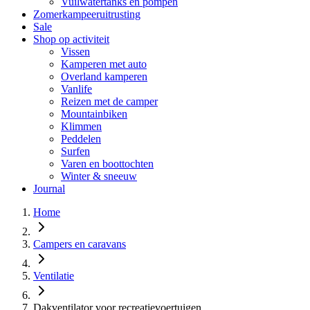
Vuilwatertanks en pompen
Zomerkampeeruitrusting
Sale
Shop op activiteit
Vissen
Kamperen met auto
Overland kamperen
Vanlife
Reizen met de camper
Mountainbiken
Klimmen
Peddelen
Surfen
Varen en boottochten
Winter & sneeuw
Journal
Home
Campers en caravans
Ventilatie
Dakventilator voor recreatievoertuigen