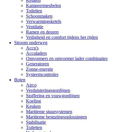
Keuken
Kampeermeubelen
Toiletten
Schoonmaken
Verwarmingsketels
Ventilatie
Ramen en deuren
Veiligheid en comfort tijdens het rijden
Stroom onderweg
Accu's
Acculaders
Omvormers en omvormer lader combinaties
Generatoren
Zonne-energie
Systeemcontroles
Boten
Airco
Verduisteringsgordijnen
Stoffering en vouwgordijnen
Koeling
Keuken
Maritieme stuursystemen
Maritieme besturingsoplossingen
Stabilisatie
Toiletten