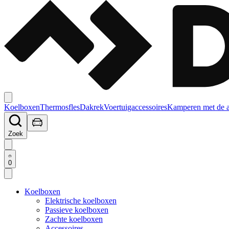
Koelboxen
Thermosfles
Dakrek
Voertuigaccessoires
Kamperen met de 
Zoek
0
Koelboxen
Elektrische koelboxen
Passieve koelboxen
Zachte koelboxen
Accessoires