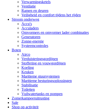
Verwarmingsketels
Ventilatie
Ramen en deuren
Veiligheid en comfort tijdens het rijden
Stroom onderweg
Accu's
Acculaders
Omvormers en omvormer lader combinaties
Generatoren
Zonne-energie
Systeemcontroles
Boten
Airco
Verduisteringsgordijnen
Stoffering en vouwgordijnen
Koeling
Keuken
Maritieme stuursystemen
Maritieme besturingsoplossingen
Stabilisatie
Toiletten
Vuilwatertanks en pompen
Zomerkampeeruitrusting
Sale
Shop op activiteit