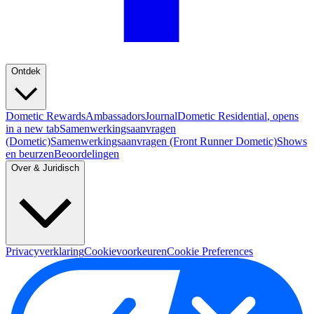
Ontdek
Dometic Rewards
Ambassadors
Journal
Dometic Residential
, opens
in a new tab
Samenwerkingsaanvragen
(Dometic)
Samenwerkingsaanvragen (Front Runner Dometic)
Shows
en beurzen
Beoordelingen
Over & Juridisch
Privacyverklaring
Cookievoorkeuren
Cookie Preferences