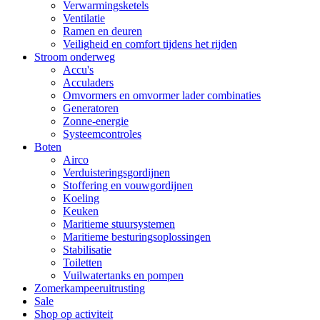
Verwarmingsketels
Ventilatie
Ramen en deuren
Veiligheid en comfort tijdens het rijden
Stroom onderweg
Accu's
Acculaders
Omvormers en omvormer lader combinaties
Generatoren
Zonne-energie
Systeemcontroles
Boten
Airco
Verduisteringsgordijnen
Stoffering en vouwgordijnen
Koeling
Keuken
Maritieme stuursystemen
Maritieme besturingsoplossingen
Stabilisatie
Toiletten
Vuilwatertanks en pompen
Zomerkampeeruitrusting
Sale
Shop op activiteit