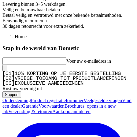
Levering binnen 3–5 werkdagen.
Veilig en betrouwbaar betalen
Betaal veilig en vertrouwd met onze bekende betaalmethoden.
Eenvoudig retourneren
30 dagen retourrecht voor extra zekerheid.
Home
Stap in de wereld van Dometic
Voer uw e-mailadres in
[
0
1
]
10% KORTING OP JE EERSTE BESTELLING
[
0
2
]
VROEGE TOEGANG TOT PRODUCTLANCERINGEN
[
0
3
]
EXCLUSIEVE AANBIEDINGEN
Rust uw voertuig uit
Support
Ondersteuning
Product registratieformulier
Veelgestelde vragen
Vind
een dealer
Garantie
Voorwaarden
Brochures
, opens in a new
tab
Verzending & retouren
Aankoop annuleren