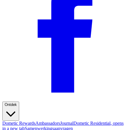
Ontdek
Dometic Rewards
Ambassadors
Journal
Dometic Residential
, opens
in a new tab
Samenwerkingsaanvragen