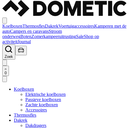
Koelboxen
Thermosfles
Dakrek
Voertuigaccessoires
Kamperen met de
auto
Campers en caravans
Stroom
onderweg
Boten
Zomerkampeeruitrusting
Sale
Shop op
activiteit
Journal
Zoek
0
Koelboxen
Elektrische koelboxen
Passieve koelboxen
Zachte koelboxen
Accessoires
Thermosfles
Dakrek
Dakdragers