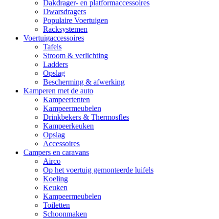
Dakdrager- en platformaccessoires
Dwarsdragers
Populaire Voertuigen
Racksystemen
Voertuigaccessoires
Tafels
Stroom & verlichting
Ladders
Opslag
Bescherming & afwerking
Kamperen met de auto
Kampeertenten
Kampeermeubelen
Drinkbekers & Thermosfles
Kampeerkeuken
Opslag
Accessoires
Campers en caravans
Airco
Op het voertuig gemonteerde luifels
Koeling
Keuken
Kampeermeubelen
Toiletten
Schoonmaken